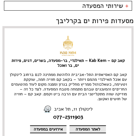
טיילת תל אביב
פירות ים
בית קפה
כשרות
+
שירותי המסעדה
צפון תל אביב
צרפתי
בר
כשר למהדרין
קרליבך
איטלקי
בר יין
בהשגחת הבד''ץ
אירועים
מסעדות פירות ים בקרליבך
צפון ישן
סושי
בר מסעדה
משלוחים
שוק הפשפשים
אירועים
גורמה
צהלה
Take Away
גלידריה
אבן גבירול • ארלוזרוב
אוכל בריאות
גריל בר
בן יהודה • בוגרשוב
אמריקאי
גרוזיני
דיזנגוף והסביבה
אסייתי
הודי
דרום תל אביב • יפו
ארוחות בוקר
הופעות
קאב קם – Kab Kem – תאילנדי, בר-מסעדה, בשרים, דגים, פירות
הארבעה • עזריאלי
בוכרי
חומוס
ים, בר ואוכל
ירקון
חלבי
נווה צדק • מתחם התחנה
טאפאס בר
קאב קם האסיאתית התל-אביבית הלוהטת ממתינה לכם ברחוב לינקולן
עם אוכל תאילנדי מהמם ויותר – בקאב קם חוויה חמה, שוקקת
נחלת בנימין
יהודי
פיוז'ן
וטעימה, כשאלכוהול ממריץ מחליק בגרון ומפנה מקום לעוד מהטעמים
נמל תל אביב
יווני
פיצרייה
החריפים והמענגים שבהם מתמחה מטבח המסעדה. לצד כל זה –
מתחם שרונה
ים תיכוני
צמחוני/ טבעוני
מוזיקה שווה מתקליטני הבית עם הרבה ביט וקסם. קאב קם – חוויה
קריה
יפני
קונדיטוריה
של חושים ואקשן.
צפון תל אביב • רמת החייל
ישראלי
קייטרינג
לינקולן 11, תל אביב
רוטשילד והסביבה
כפרי
רוסי
077-2311903
מזרחי
תאילנדי
מסעדת שף
תבשילים
מקסיקני
לאתר המסעדה
אירועים במסעדה
מרוקאי