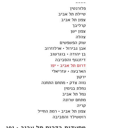
----
פלורנטין
טיילת תל אביב
צפון תל אביב
קרליבך
צפון ישן
צהלה
שוק הפשפשים
אבן גבירול • ארלוזרוב
בן יהודה • בוגרשוב
דיזנגוף והסביבה
דרום תל אביב • יפו
הארבעה • עזריאלי
ירקון
נווה צדק • מתחם התחנה
נחלת בנימין
נמל תל אביב
מתחם שרונה
קריה
צפון תל אביב • רמת החייל
רוטשילד והסביבה
מסעדות בדרום תל אביב • יפו