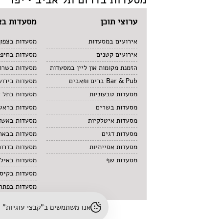
ערוצי תוכן
מסעדות בא
אירועים במסעדות
מסעדות בצפון
אירועים קטנים
מסעדות בחיפ
הזמנת מקומות און ליין במסעדות
מסעדות בשרון
Bar & Pub ברים ופאבים
מסעדות בירוש
מסעדות טבעוניות
מסעדות בתל 
מסעדות בשרים
מסעדות בראשו
מסעדות איטלקיות
מסעדות באשד
מסעדות דגים
מסעדות בבאר
מסעדות אסייתיות
מסעדות בדרום
מסעדות שף
מסעדות באיל
מסעדות בקיס
מסעדות בפתח 
אנו משתמשים ב"קבצי עוגיות" (cookies) לשיפור חוויית הגלישה והתאמת תוכן. לפרטים נוספים – עיינו