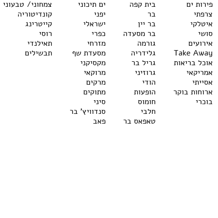
פירות ים
בית קפה
ים תיכוני
צמחוני/ טבעוני
צרפתי
בר
יפני
קונדיטוריה
איטלקי
בר יין
ישראלי
קייטרינג
סושי
בר מסעדה
כפרי
רוסי
אירועים
גורמה
מזרחי
תאילנדי
Take Away
גלידריה
מסעדת שף
תבשילים
אוכל בריאות
גריל בר
מקסיקני
אמריקאי
גרוזיני
מרוקאי
אסייתי
הודי
מרקים
ארוחות בוקר
הופעות
מתוקים
בוכרי
חומוס
סיני
חלבי
סנדוויץ' בר
טאפאס בר
פאב