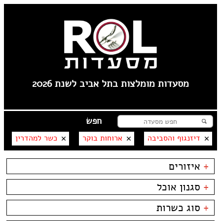
מסעדות מומלצות בתל אביב לשנת 2026
דיזנגוף והסביבה
ארוחות בוקר
כשר למהדרין
+
איזורים
פלורנטין
+
סגנון אוכל
----
טיילת תל אביב
בשרים
ביסטרו
+
סוג כשרות
צפון תל אביב
דגים
ביתי