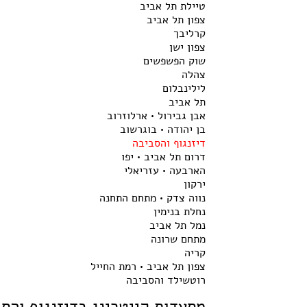
טיילת תל אביב
צפון תל אביב
קרליבך
צפון ישן
שוק הפשפשים
צהלה
לילינבלום
תל אביב
אבן גבירול • ארלוזרוב
בן יהודה • בוגרשוב
דיזנגוף והסביבה
דרום תל אביב • יפו
הארבעה • עזריאלי
ירקון
נווה צדק • מתחם התחנה
נחלת בנימין
נמל תל אביב
מתחם שרונה
קריה
צפון תל אביב • רמת החייל
רוטשילד והסביבה
מסעדות קייטרינג בדיזנגוף והס