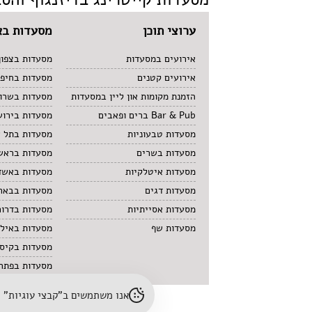
ערוצי תוכן
מסעדות בא
אירועים במסעדות
מסעדות בצפון
אירועים קטנים
מסעדות בחיפ
הזמנת מקומות און ליין במסעדות
מסעדות בשרון
Bar & Pub ברים ופאבים
מסעדות בירוש
מסעדות טבעוניות
מסעדות בתל 
מסעדות בשרים
מסעדות בראשו
מסעדות איטלקיות
מסעדות באשד
מסעדות דגים
מסעדות בבאר
מסעדות אסייתיות
מסעדות בדרום
מסעדות שף
מסעדות באיל
מסעדות בקיס
מסעדות בפתח 
אנו משתמשים ב"קבצי עוגיות" (cookies) לשיפור חוויית הגלישה והתאמת תוכן. לפרטים נוספים – עיינו