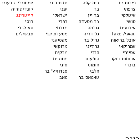
פירות ים
בית קפה
ים תיכוני
צמחוני/ טבעוני
צרפתי
בר
יפני
קונדיטוריה
איטלקי
בר יין
ישראלי
קייטרינג
סושי
בר מסעדה
כפרי
רוסי
אירועים
גורמה
מזרחי
תאילנדי
Take Away
גלידריה
מסעדת שף
תבשילים
אוכל בריאות
גריל בר
מקסיקני
אמריקאי
גרוזיני
מרוקאי
אסייתי
הודי
מרקים
ארוחות בוקר
הופעות
מתוקים
בוכרי
חומוס
סיני
חלבי
סנדוויץ' בר
טאפאס בר
פאב
ביבה