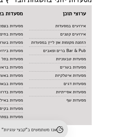
ערוצי תוכן
מסעדות בא
אירועים במסעדות
מסעדות בצפון
אירועים קטנים
מסעדות בחיפ
הזמנת מקומות און ליין במסעדות
מסעדות בשרון
Bar & Pub ברים ופאבים
מסעדות בירוש
מסעדות טבעוניות
מסעדות בתל 
מסעדות בשרים
מסעדות בראשו
מסעדות איטלקיות
מסעדות באשד
מסעדות דגים
מסעדות בבאר
מסעדות אסייתיות
מסעדות בדרום
מסעדות שף
מסעדות באיל
מסעדות בקיס
מסעדות בפתח 
אנו משתמשים ב"קבצי עוגיות" (cookies) לשיפור חוויית הגלישה והתאמת תוכן. לפרטים נוספים – עיינו