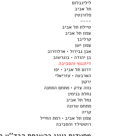
לילינבלום
תל אביב
פלורנטין
----
טיילת תל אביב
צפון תל אביב
קרליבך
צפון ישן
אבן גבירול • ארלוזרוב
בן יהודה • בוגרשוב
דיזנגוף והסביבה
דרום תל אביב • יפו
הארבעה • עזריאלי
ירקון
נווה צדק • מתחם התחנה
נחלת בנימין
נמל תל אביב
מתחם שרונה
קריה
צפון תל אביב • רמת החייל
רוטשילד והסביבה
מסעדות יווני בהשגחת הבד''ץ ב