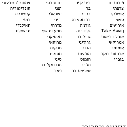
פירות ים
בית קפה
ים תיכוני
צמחוני/ טבעוני
צרפתי
בר
יפני
קונדיטוריה
איטלקי
בר יין
ישראלי
קייטרינג
סושי
בר מסעדה
כפרי
רוסי
אירועים
גורמה
מזרחי
תאילנדי
Take Away
גלידריה
מסעדת שף
תבשילים
אוכל בריאות
גריל בר
מקסיקני
אמריקאי
גרוזיני
מרוקאי
אסייתי
הודי
מרקים
ארוחות בוקר
הופעות
מתוקים
בוכרי
חומוס
סיני
חלבי
סנדוויץ' בר
טאפאס בר
פאב
דיזנגוף והסביבה