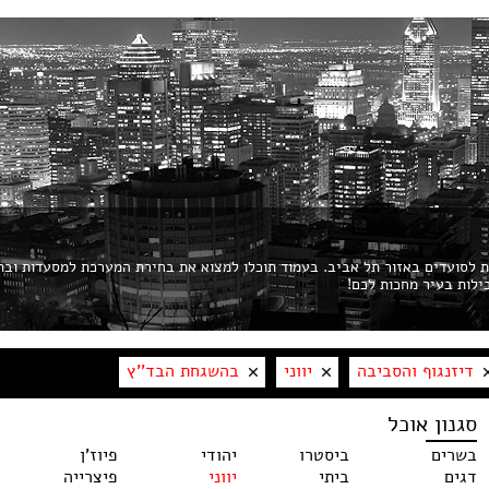
ות לסועדים באזור תל אביב. בעמוד תוכלו למצוא את בחירת המערכת למסעדות ובת
דיזנגוף והסביבה
יווני
בהשגחת הבד''ץ
סגנון אוכל
בשרים
ביסטרו
יהודי
פיוז'ן
דגים
ביתי
יווני
פיצרייה