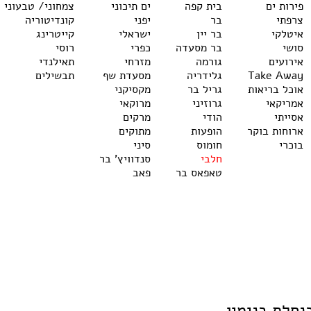
פירות ים
בית קפה
ים תיכוני
צמחוני/ טבעוני
צרפתי
בר
יפני
קונדיטוריה
איטלקי
בר יין
ישראלי
קייטרינג
סושי
בר מסעדה
כפרי
רוסי
אירועים
גורמה
מזרחי
תאילנדי
Take Away
גלידריה
מסעדת שף
תבשילים
אוכל בריאות
גריל בר
מקסיקני
אמריקאי
גרוזיני
מרוקאי
אסייתי
הודי
מרקים
ארוחות בוקר
הופעות
מתוקים
בוכרי
חומוס
סיני
חלבי
סנדוויץ' בר
טאפאס בר
פאב
חלת בנימין