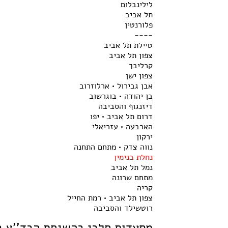
לילינבלום
תל אביב
פלורנטין
----
טיילת תל אביב
צפון תל אביב
קרליבך
צפון ישן
אבן גבירול • ארלוזרוב
בן יהודה • בוגרשוב
דיזנגוף והסביבה
דרום תל אביב • יפו
הארבעה • עזריאלי
ירקון
נווה צדק • מתחם התחנה
נחלת בנימין
נמל תל אביב
מתחם שרונה
קריה
צפון תל אביב • רמת החייל
רוטשילד והסביבה
מסעדות חלבי בהשגחת הבד''ץ בנ