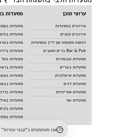
ערוצי תוכן
מסעדות בא
אירועים במסעדות
מסעדות בצפון
אירועים קטנים
מסעדות בחיפ
הזמנת מקומות און ליין במסעדות
מסעדות בשרון
Bar & Pub ברים ופאבים
מסעדות בירוש
מסעדות טבעוניות
מסעדות בתל 
מסעדות בשרים
מסעדות בראשו
מסעדות איטלקיות
מסעדות באשד
מסעדות דגים
מסעדות בבאר
מסעדות אסייתיות
מסעדות בדרום
מסעדות שף
מסעדות באיל
מסעדות בקיס
מסעדות בפתח 
אנו משתמשים ב"קבצי עוגיות" (cookies) לשיפור חוויית הגלישה והתאמת תוכן. לפרטים נוספים – עיינו