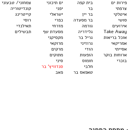
פירות ים
בית קפה
ים תיכוני
צמחוני/ טבעוני
צרפתי
בר
יפני
קונדיטוריה
איטלקי
בר יין
ישראלי
קייטרינג
סושי
בר מסעדה
כפרי
רוסי
אירועים
גורמה
מזרחי
תאילנדי
Take Away
גלידריה
מסעדת שף
תבשילים
אוכל בריאות
גריל בר
מקסיקני
אמריקאי
גרוזיני
מרוקאי
אסייתי
הודי
מרקים
ארוחות בוקר
הופעות
מתוקים
בוכרי
חומוס
סיני
חלבי
סנדוויץ' בר
טאפאס בר
פאב
 • מתחם התחנה