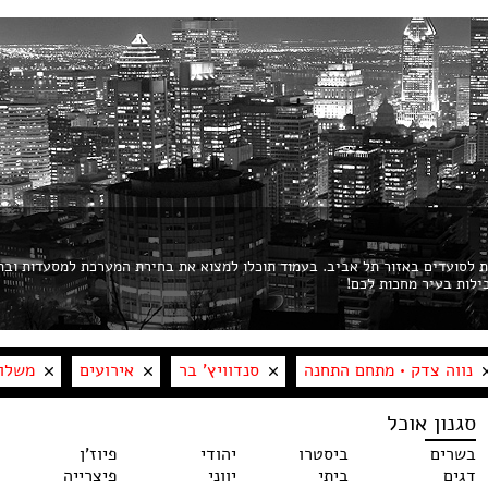
ות לסועדים באזור תל אביב. בעמוד תוכלו למצוא את בחירת המערכת למסעדות ובת
נווה צדק • מתחם התחנה
סנדוויץ' בר
אירועים
משלו
סגנון אוכל
בשרים
ביסטרו
יהודי
פיוז'ן
דגים
ביתי
יווני
פיצרייה