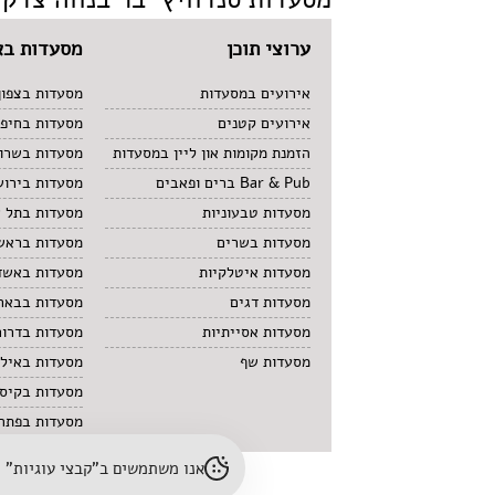
ערוצי תוכן
מסעדות בא
אירועים במסעדות
מסעדות בצפון
אירועים קטנים
מסעדות בחיפ
הזמנת מקומות און ליין במסעדות
מסעדות בשרון
Bar & Pub ברים ופאבים
מסעדות בירוש
מסעדות טבעוניות
מסעדות בתל 
מסעדות בשרים
מסעדות בראשו
מסעדות איטלקיות
מסעדות באשד
מסעדות דגים
מסעדות בבאר
מסעדות אסייתיות
מסעדות בדרום
מסעדות שף
מסעדות באיל
מסעדות בקיס
מסעדות בפתח 
אנו משתמשים ב"קבצי עוגיות" (cookies) לשיפור חוויית הגלישה והתאמת תוכן. לפרטים נוספים – עיינו