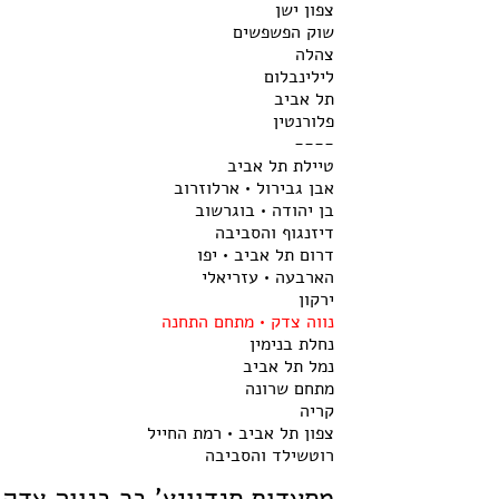
צפון ישן
שוק הפשפשים
צהלה
לילינבלום
תל אביב
פלורנטין
----
טיילת תל אביב
אבן גבירול • ארלוזרוב
בן יהודה • בוגרשוב
דיזנגוף והסביבה
דרום תל אביב • יפו
הארבעה • עזריאלי
ירקון
נווה צדק • מתחם התחנה
נחלת בנימין
נמל תל אביב
מתחם שרונה
קריה
צפון תל אביב • רמת החייל
רוטשילד והסביבה
מסעדות סנדוויץ' בר בנווה צדק