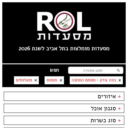
מסעדות מומלצות בתל אביב לשנת 2026
נווה צדק • מתחם התחנה
חומוס
משלוחים
+
איזורים
צפון תל אביב
+
סגנון אוכל
קרליבך
צפון ישן
בשרים
ביסטרו
+
סוג כשרות
צהלה
דגים
ביתי