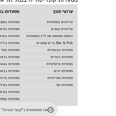
ערוצי תוכן
מסעדות בא
אירועים במסעדות
מסעדות בצפון
אירועים קטנים
מסעדות בחיפ
הזמנת מקומות און ליין במסעדות
מסעדות בשרון
Bar & Pub ברים ופאבים
מסעדות בירוש
מסעדות טבעוניות
מסעדות בתל 
מסעדות בשרים
מסעדות בראשו
מסעדות איטלקיות
מסעדות באשד
מסעדות דגים
מסעדות בבאר
מסעדות אסייתיות
מסעדות בדרום
מסעדות שף
מסעדות באיל
מסעדות בקיס
מסעדות בפתח 
אנו משתמשים ב"קבצי עוגיות" (cookies) לשיפור חוויית הגלישה והתאמת תוכן. לפרטים נוספים – עיינו