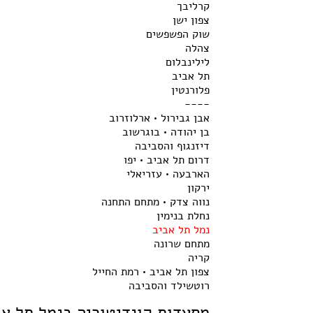
קרליבך
צפון ישן
שוק הפשפשים
צהלה
לילינבלום
תל אביב
פלורנטין
----
אבן גבירול • ארלוזרוב
בן יהודה • בוגרשוב
דיזנגוף והסביבה
דרום תל אביב • יפו
הארבעה • עזריאלי
ירקון
נווה צדק • מתחם התחנה
נחלת בנימין
נמל תל אביב
מתחם שרונה
קריה
צפון תל אביב • רמת החייל
רוטשילד והסביבה
מסעדות קונדיטוריה בנמל תל אב