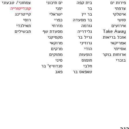
פירות ים
בית קפה
ים תיכוני
צמחוני/ טבעוני
צרפתי
בר
יפני
קונדיטוריה
איטלקי
בר יין
ישראלי
קייטרינג
סושי
בר מסעדה
כפרי
רוסי
אירועים
גורמה
מזרחי
תאילנדי
Take Away
גלידריה
מסעדת שף
תבשילים
אוכל בריאות
גריל בר
מקסיקני
אמריקאי
גרוזיני
מרוקאי
אסייתי
הודי
מרקים
ארוחות בוקר
הופעות
מתוקים
בוכרי
חומוס
סיני
חלבי
סנדוויץ' בר
טאפאס בר
פאב
יב