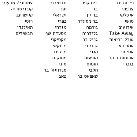
פירות ים
בית קפה
ים תיכוני
צמחוני/ טבעוני
צרפתי
בר
יפני
קונדיטוריה
איטלקי
בר יין
ישראלי
קייטרינג
סושי
בר מסעדה
כפרי
רוסי
אירועים
גורמה
מזרחי
תאילנדי
Take Away
גלידריה
מסעדת שף
תבשילים
אוכל בריאות
גריל בר
מקסיקני
אמריקאי
גרוזיני
מרוקאי
אסייתי
הודי
מרקים
ארוחות בוקר
הופעות
מתוקים
בוכרי
חומוס
סיני
חלבי
סנדוויץ' בר
טאפאס בר
פאב