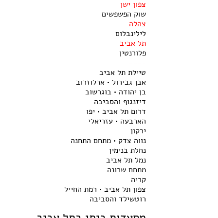
צפון ישן
שוק הפשפשים
צהלה
לילינבלום
תל אביב
פלורנטין
----
טיילת תל אביב
אבן גבירול • ארלוזרוב
בן יהודה • בוגרשוב
דיזנגוף והסביבה
דרום תל אביב • יפו
הארבעה • עזריאלי
ירקון
נווה צדק • מתחם התחנה
נחלת בנימין
נמל תל אביב
מתחם שרונה
קריה
צפון תל אביב • רמת החייל
רוטשילד והסביבה
מסעדות ביתי בתל אביב