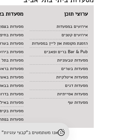
ערוצי תוכן
מסעדות בא
אירועים במסעדות
מסעדות בצפון
אירועים קטנים
מסעדות בחיפ
הזמנת מקומות און ליין במסעדות
מסעדות בשרון
Bar & Pub ברים ופאבים
מסעדות בירוש
מסעדות טבעוניות
מסעדות בתל 
מסעדות בשרים
מסעדות בראשו
מסעדות איטלקיות
מסעדות באשד
מסעדות דגים
מסעדות בבאר
מסעדות אסייתיות
מסעדות בדרום
מסעדות שף
מסעדות באיל
מסעדות בקיס
מסעדות בפתח 
אנו משתמשים ב"קבצי עוגיות" (cookies) לשיפור חוויית הגלישה והתאמת תוכן. לפרטים נוספים – עיינו