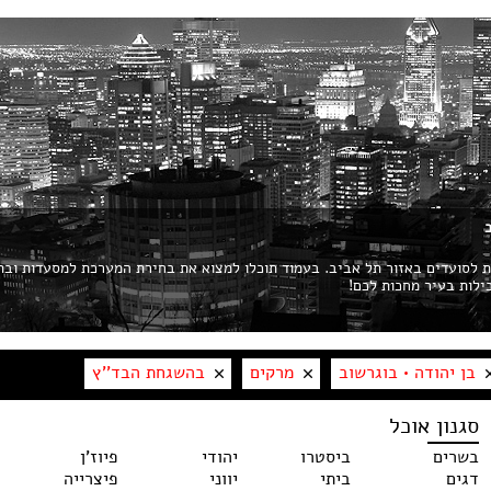
ות לסועדים באזור תל אביב. בעמוד תוכלו למצוא את בחירת המערכת למסעדות ובת
בן יהודה • בוגרשוב
מרקים
בהשגחת הבד''ץ
סגנון אוכל
בשרים
ביסטרו
יהודי
פיוז'ן
דגים
ביתי
יווני
פיצרייה