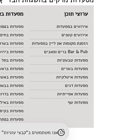
ערוצי תוכן
מסעדות בא
אירועים במסעדות
מסעדות בצפון
אירועים קטנים
מסעדות בחיפ
הזמנת מקומות און ליין במסעדות
מסעדות בשרון
Bar & Pub ברים ופאבים
מסעדות בירוש
מסעדות טבעוניות
מסעדות בתל 
מסעדות בשרים
מסעדות בראשו
מסעדות איטלקיות
מסעדות באשד
מסעדות דגים
מסעדות בבאר
מסעדות אסייתיות
מסעדות בדרום
מסעדות שף
מסעדות באיל
מסעדות בקיס
מסעדות בפתח 
אנו משתמשים ב"קבצי עוגיות" (cookies) לשיפור חוויית הגלישה והתאמת תוכן. לפרטים נוספים – עיינו