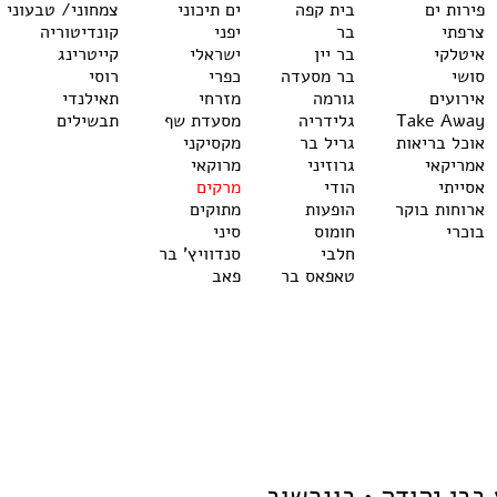
פירות ים
בית קפה
ים תיכוני
צמחוני/ טבעוני
צרפתי
בר
יפני
קונדיטוריה
איטלקי
בר יין
ישראלי
קייטרינג
סושי
בר מסעדה
כפרי
רוסי
אירועים
גורמה
מזרחי
תאילנדי
Take Away
גלידריה
מסעדת שף
תבשילים
אוכל בריאות
גריל בר
מקסיקני
אמריקאי
גרוזיני
מרוקאי
אסייתי
הודי
מרקים
ארוחות בוקר
הופעות
מתוקים
בוכרי
חומוס
סיני
חלבי
סנדוויץ' בר
טאפאס בר
פאב
בן יהודה • בוגרשוב