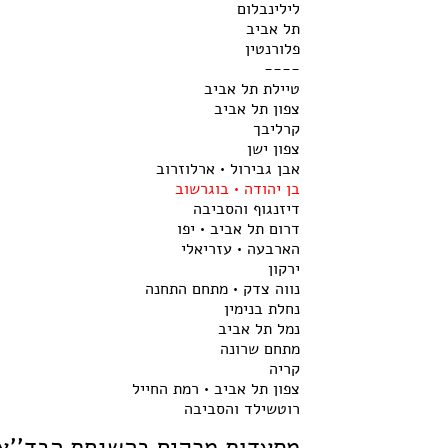
לילינבלום
תל אביב
פלורנטין
----
טיילת תל אביב
צפון תל אביב
קרליבך
צפון ישן
אבן גבירול • ארלוזרוב
בן יהודה • בוגרשוב
דיזנגוף והסביבה
דרום תל אביב • יפו
הארבעה • עזריאלי
ירקון
נווה צדק • מתחם התחנה
נחלת בנימין
נמל תל אביב
מתחם שרונה
קריה
צפון תל אביב • רמת החייל
רוטשילד והסביבה
מסעדות מרקים בהשגחת הבד''ץ ב