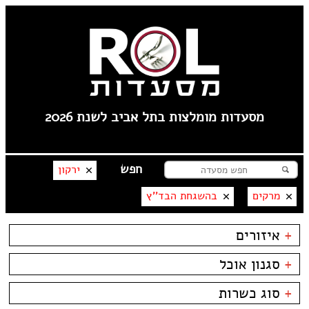
מסעדות מומלצות בתל אביב לשנת 2026
ירקון
מרקים
בהשגחת הבד''ץ
+
איזורים
טיילת תל אביב
+
סגנון אוכל
צפון תל אביב
קרליבך
בשרים
ביסטרו
+
סוג כשרות
צפון ישן
דגים
ביתי