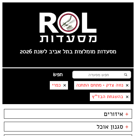
מסעדות מומלצות בתל אביב לשנת 2026
נווה צדק • מתחם התחנה
כפרי
בהשגחת הבד''ץ
+
איזורים
תל אביב
+
סגנון אוכל
פלורנטין
----