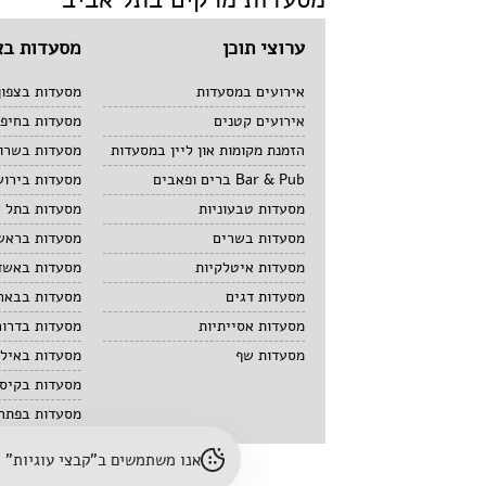
ערוצי תוכן
מסעדות בא
אירועים במסעדות
מסעדות בצפון
אירועים קטנים
מסעדות בחיפ
הזמנת מקומות און ליין במסעדות
מסעדות בשרון
Bar & Pub ברים ופאבים
מסעדות בירוש
מסעדות טבעוניות
מסעדות בתל 
מסעדות בשרים
מסעדות בראשו
מסעדות איטלקיות
מסעדות באשד
מסעדות דגים
מסעדות בבאר
מסעדות אסייתיות
מסעדות בדרום
מסעדות שף
מסעדות באיל
מסעדות בקיס
מסעדות בפתח 
אנו משתמשים ב"קבצי עוגיות" (cookies) לשיפור חוויית הגלישה והתאמת תוכן. לפרטים נוספים – עיינו