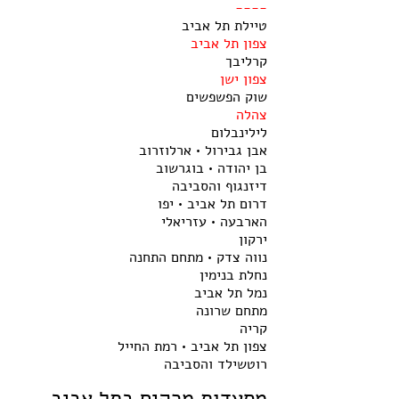
----
טיילת תל אביב
צפון תל אביב
קרליבך
צפון ישן
שוק הפשפשים
צהלה
לילינבלום
אבן גבירול • ארלוזרוב
בן יהודה • בוגרשוב
דיזנגוף והסביבה
דרום תל אביב • יפו
הארבעה • עזריאלי
ירקון
נווה צדק • מתחם התחנה
נחלת בנימין
נמל תל אביב
מתחם שרונה
קריה
צפון תל אביב • רמת החייל
רוטשילד והסביבה
מסעדות מרקים בתל אביב