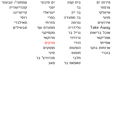
פירות ים
בית קפה
ים תיכוני
צמחוני/ טבעוני
צרפתי
בר
יפני
קונדיטוריה
איטלקי
בר יין
ישראלי
קייטרינג
סושי
בר מסעדה
כפרי
רוסי
אירועים
גורמה
מזרחי
תאילנדי
Take Away
גלידריה
מסעדת שף
תבשילים
אוכל בריאות
גריל בר
מקסיקני
אמריקאי
גרוזיני
מרוקאי
אסייתי
הודי
מרקים
ארוחות בוקר
הופעות
מתוקים
בוכרי
חומוס
סיני
חלבי
סנדוויץ' בר
טאפאס בר
פאב