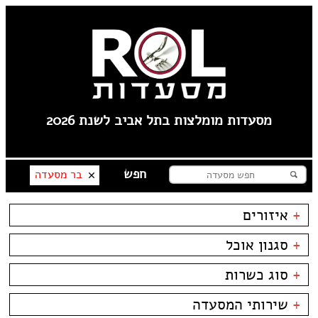
מסעדות מומלצות בתל אביב לשנת 2026
בר מסעדה
+
איזורים
צהלה
+
סגנון אוכל
שוק הפשפשים
לילינבלום
בשרים
ביסטרו
+
סוג כשרות
תל אביב
דגים
ביתי
----
פירות ים
בית קפה
כשרות
+
שירותי המסעדה
פלורנטין
צרפתי
בר
כשר למהדרין