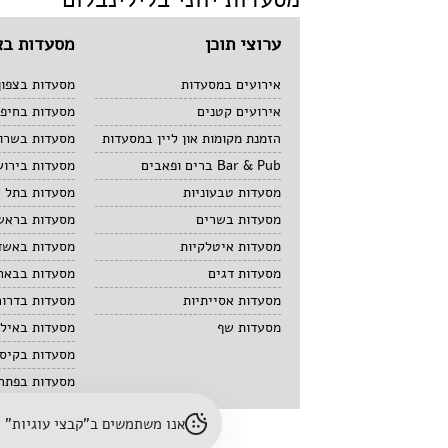
ערוצי תוכן
מסעדות בא
אירועים במסעדות
מסעדות בצפון
אירועים קטנים
מסעדות בחיפ
הזמנת מקומות און ליין במסעדות
מסעדות בשרון
Bar & Pub ברים ופאבים
מסעדות בירוש
מסעדות טבעוניות
מסעדות בתל 
מסעדות בשרים
מסעדות בראשו
מסעדות איטלקיות
מסעדות באשד
מסעדות דגים
מסעדות בבאר
מסעדות אסייתיות
מסעדות בדרום
מסעדות שף
מסעדות באיל
מסעדות בקיס
מסעדות בפתח 
אנו משתמשים ב"קבצי עוגיות" (cookies) לשיפור חוויית הגלישה והתאמת תוכן. לפרטים נוספים – עיינו