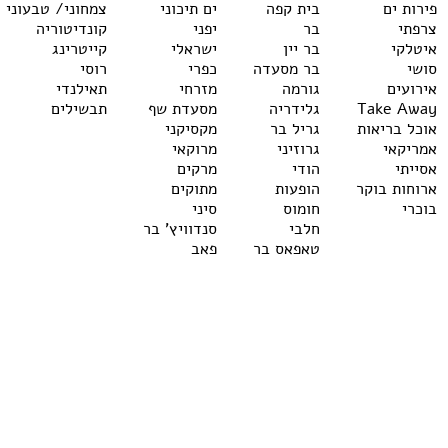
פירות ים
בית קפה
ים תיכוני
צמחוני/ טבעוני
צרפתי
בר
יפני
קונדיטוריה
איטלקי
בר יין
ישראלי
קייטרינג
סושי
בר מסעדה
כפרי
רוסי
אירועים
גורמה
מזרחי
תאילנדי
Take Away
גלידריה
מסעדת שף
תבשילים
אוכל בריאות
גריל בר
מקסיקני
אמריקאי
גרוזיני
מרוקאי
אסייתי
הודי
מרקים
ארוחות בוקר
הופעות
מתוקים
בוכרי
חומוס
סיני
חלבי
סנדוויץ' בר
טאפאס בר
פאב