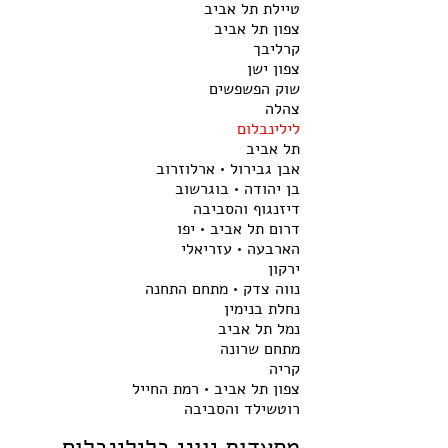
טיילת תל אביב
צפון תל אביב
קרליבך
צפון ישן
שוק הפשפשים
צהלה
לילינבלום
תל אביב
אבן גבירול • ארלוזרוב
בן יהודה • בוגרשוב
דיזנגוף והסביבה
דרום תל אביב • יפו
הארבעה • עזריאלי
ירקון
נווה צדק • מתחם התחנה
נחלת בנימין
נמל תל אביב
מתחם שרונה
קריה
צפון תל אביב • רמת החייל
רוטשילד והסביבה
מסעדות יווני בלילינבלום