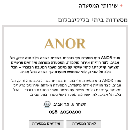
שוק הפשפשים
פירות ים
בית קפה
כשרות
+
שירותי המסעדה
צהלה
צרפתי
בר
כשר למהדרין
לילינבלום
איטלקי
בר יין
בהשגחת הבד''ץ
אירועים
מסעדות ביתי בלילינבלום
תל אביב
סושי
בר מסעדה
משלוחים
פלורנטין
אירועים
גורמה
----
Take Away
גלידריה
אבן גבירול • ארלוזרוב
אוכל בריאות
גריל בר
בן יהודה • בוגרשוב
אמריקאי
גרוזיני
דיזנגוף והסביבה
אסייתי
הודי
דרום תל אביב • יפו
ארוחות בוקר
הופעות
אנור ANOR היא מסעדת שף בוכרית בשרית כשרה בלב נווה צדק, תל
הארבעה • עזריאלי
בוכרי
חומוס
אביב. לצד חוויית אירוח מוקפדת, המסעדה מארחת אירועים פרטיים
ירקון
חלבי
ומציעה קייטרינג לימי שישי עם מיטב טעמי המטבח הבוכרי – הכל
נווה צדק • מתחם התחנה
טאפאס בר
בלב תל אביב, למי שמחפש מסעדת שף כשרה בתל אביב.
נחלת בנימין
יהודי
פיוז'ן
אנור ANOR היא מסעדת שף בוכרית בשרית כשרה בלב נווה צדק, תל
נמל תל אביב
יווני
פיצרייה
אביב. לצד חוויית אירוח מוקפדת, המסעדה מארחת אירועים פרטיים
מתחם שרונה
ים תיכוני
צמחוני/ טבעוני
ומציעה קייטרינג לימי שישי עם מיטב טעמי המטבח הבוכרי – הכל
קריה
יפני
קונדיטוריה
בלב תל אביב, למי שמחפש מסעדת שף כשרה בתל אביב.
צפון תל אביב • רמת החייל
ישראלי
קייטרינג
השחר 8, תל אביב
רוטשילד והסביבה
כפרי
רוסי
058-4050400
מזרחי
תאילנדי
מסעדת שף
תבשילים
מקסיקני
לאתר המסעדה
אירועים במסעדה
מרוקאי