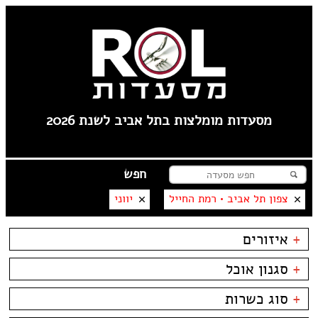
מסעדות מומלצות בתל אביב לשנת 2026
צפון תל אביב • רמת החייל
יווני
+
איזורים
לילינבלום
+
סגנון אוכל
תל אביב
----
בשרים
ביסטרו
+
סוג כשרות
פלורנטין
דגים
ביתי