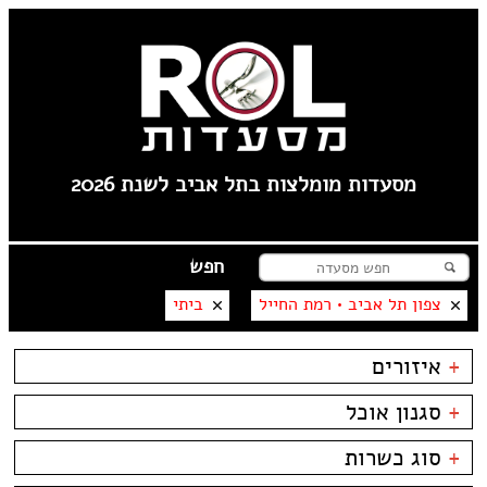
מסעדות מומלצות בתל אביב לשנת 2026
צפון תל אביב • רמת החייל
ביתי
+
איזורים
פלורנטין
+
סגנון אוכל
----
טיילת תל אביב
בשרים
ביסטרו
+
סוג כשרות
צפון תל אביב
דגים
ביתי