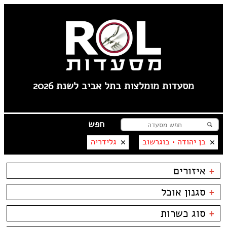
מסעדות מומלצות בתל אביב לשנת 2026
בן יהודה • בוגרשוב
גלידריה
+
איזורים
טיילת תל אביב
+
סגנון אוכל
צפון תל אביב
קרליבך
בשרים
ביסטרו
+
סוג כשרות
צפון ישן
דגים
ביתי