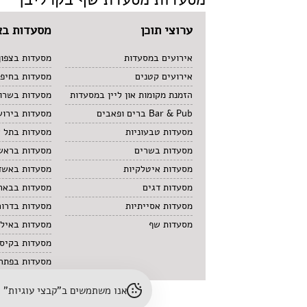
ערוצי תוכן
מסעדות בא
אירועים במסעדות
מסעדות בצפון
אירועים קטנים
מסעדות בחיפ
הזמנת מקומות און ליין במסעדות
מסעדות בשרון
Bar & Pub ברים ופאבים
מסעדות בירוש
מסעדות טבעוניות
מסעדות בתל 
מסעדות בשרים
מסעדות בראשו
מסעדות איטלקיות
מסעדות באשד
מסעדות דגים
מסעדות בבאר
מסעדות אסייתיות
מסעדות בדרום
מסעדות שף
מסעדות באיל
מסעדות בקיס
מסעדות בפתח 
אנו משתמשים ב"קבצי עוגיות" (cookies) לשיפור חוויית הגלישה והתאמת תוכן. לפרטים נוספים – עיינו