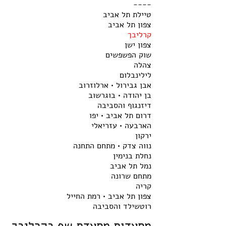
----
טיילת תל אביב
צפון תל אביב
קרליבך
צפון ישן
שוק הפשפשים
צהלה
לילינבלום
אבן גבירול • ארלוזרוב
בן יהודה • בוגרשוב
דיזנגוף והסביבה
דרום תל אביב • יפו
הארבעה • עזריאלי
ירקון
נווה צדק • מתחם התחנה
נחלת בנימין
נמל תל אביב
מתחם שרונה
קריה
צפון תל אביב • רמת החייל
רוטשילד והסביבה
מסעדות מסעדת שף בקרליבך