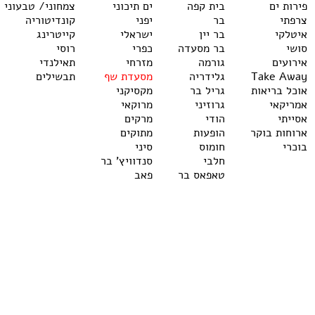
פירות ים
בית קפה
ים תיכוני
צמחוני/ טבעוני
צרפתי
בר
יפני
קונדיטוריה
איטלקי
בר יין
ישראלי
קייטרינג
סושי
בר מסעדה
כפרי
רוסי
אירועים
גורמה
מזרחי
תאילנדי
Take Away
גלידריה
מסעדת שף
תבשילים
אוכל בריאות
גריל בר
מקסיקני
אמריקאי
גרוזיני
מרוקאי
אסייתי
הודי
מרקים
ארוחות בוקר
הופעות
מתוקים
בוכרי
חומוס
סיני
חלבי
סנדוויץ' בר
טאפאס בר
פאב