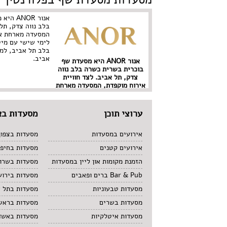
אנור OR
בלב נווה צדק, תל 
המסעדה מארחת אי
לימי שישי עם מי
בלב תל אביב, למ
אביב.
אנור ANOR היא מסעדת שף
בוכרית בשרית כשרה בלב נווה
צדק, תל אביב. לצד חוויית
אירוח מוקפדת, המסעדה מארחת
אירועים פרטיים ומציעה
קייטרינג לימי שישי עם מיטב
טעמי המטבח הבוכרי – הכל
ערוצי תוכן
מסעדות בא
בלב תל אביב, למי שמחפש
מסעדת שף כשרה בתל אביב.
אירועים במסעדות
מסעדות בצפון
אירועים קטנים
מסעדות בחיפ
הזמנת מקומות און ליין במסעדות
מסעדות בשרון
Bar & Pub ברים ופאבים
מסעדות בירוש
מסעדות טבעוניות
מסעדות בתל 
מסעדות בשרים
מסעדות בראשו
מסעדות איטלקיות
מסעדות באשד