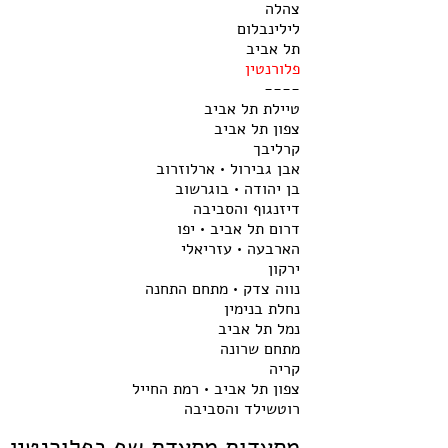
צהלה
לילינבלום
תל אביב
פלורנטין
----
טיילת תל אביב
צפון תל אביב
קרליבך
אבן גבירול • ארלוזרוב
בן יהודה • בוגרשוב
דיזנגוף והסביבה
דרום תל אביב • יפו
הארבעה • עזריאלי
ירקון
נווה צדק • מתחם התחנה
נחלת בנימין
נמל תל אביב
מתחם שרונה
קריה
צפון תל אביב • רמת החייל
רוטשילד והסביבה
מסעדות מסעדת שף בפלורנטין