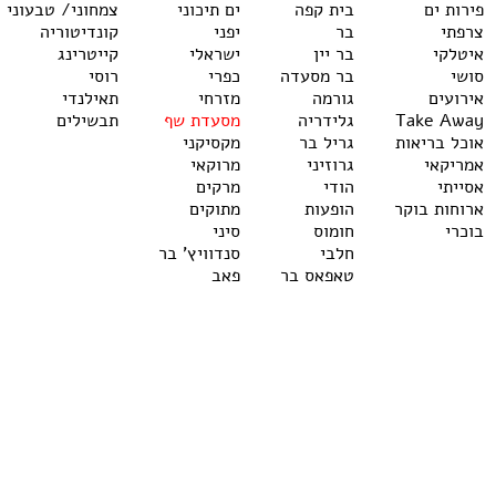
פירות ים
בית קפה
ים תיכוני
צמחוני/ טבעוני
צרפתי
בר
יפני
קונדיטוריה
איטלקי
בר יין
ישראלי
קייטרינג
סושי
בר מסעדה
כפרי
רוסי
אירועים
גורמה
מזרחי
תאילנדי
Take Away
גלידריה
מסעדת שף
תבשילים
אוכל בריאות
גריל בר
מקסיקני
אמריקאי
גרוזיני
מרוקאי
אסייתי
הודי
מרקים
ארוחות בוקר
הופעות
מתוקים
בוכרי
חומוס
סיני
חלבי
סנדוויץ' בר
טאפאס בר
פאב