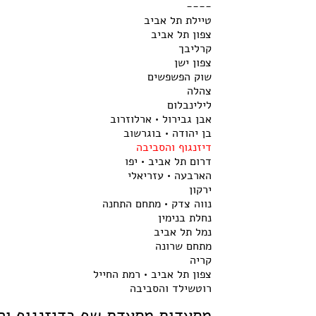
----
טיילת תל אביב
צפון תל אביב
קרליבך
צפון ישן
שוק הפשפשים
צהלה
לילינבלום
אבן גבירול • ארלוזרוב
בן יהודה • בוגרשוב
דיזנגוף והסביבה
דרום תל אביב • יפו
הארבעה • עזריאלי
ירקון
נווה צדק • מתחם התחנה
נחלת בנימין
נמל תל אביב
מתחם שרונה
קריה
צפון תל אביב • רמת החייל
רוטשילד והסביבה
מסעדות מסעדת שף בדיזנגוף וה