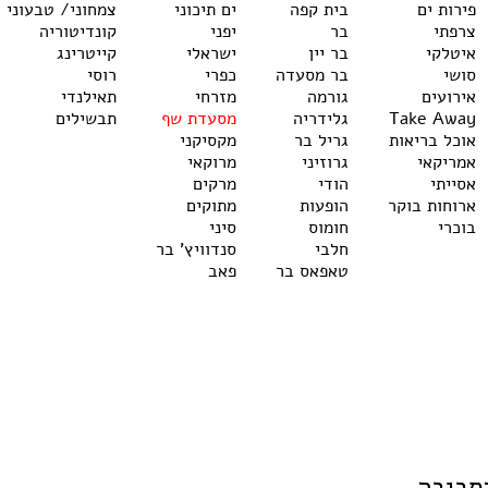
פירות ים
בית קפה
ים תיכוני
צמחוני/ טבעוני
צרפתי
בר
יפני
קונדיטוריה
איטלקי
בר יין
ישראלי
קייטרינג
סושי
בר מסעדה
כפרי
רוסי
אירועים
גורמה
מזרחי
תאילנדי
Take Away
גלידריה
מסעדת שף
תבשילים
אוכל בריאות
גריל בר
מקסיקני
אמריקאי
גרוזיני
מרוקאי
אסייתי
הודי
מרקים
ארוחות בוקר
הופעות
מתוקים
בוכרי
חומוס
סיני
חלבי
סנדוויץ' בר
טאפאס בר
פאב
סביבה