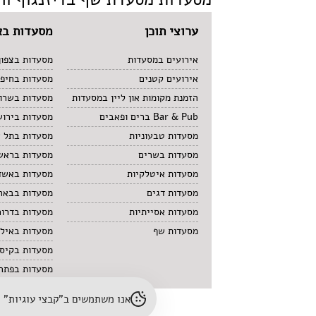
ערוצי תוכן
מסעדות בא
אירועים במסעדות
מסעדות בצפון
אירועים קטנים
מסעדות בחיפ
הזמנת מקומות און ליין במסעדות
מסעדות בשרון
Bar & Pub ברים ופאבים
מסעדות בירוש
מסעדות טבעוניות
מסעדות בתל 
מסעדות בשרים
מסעדות בראשו
מסעדות איטלקיות
מסעדות באשד
מסעדות דגים
מסעדות בבאר
מסעדות אסייתיות
מסעדות בדרום
מסעדות שף
מסעדות באיל
מסעדות בקיס
מסעדות בפתח 
אנו משתמשים ב"קבצי עוגיות" (cookies) לשיפור חוויית הגלישה והתאמת תוכן. לפרטים נוספים – עיינו