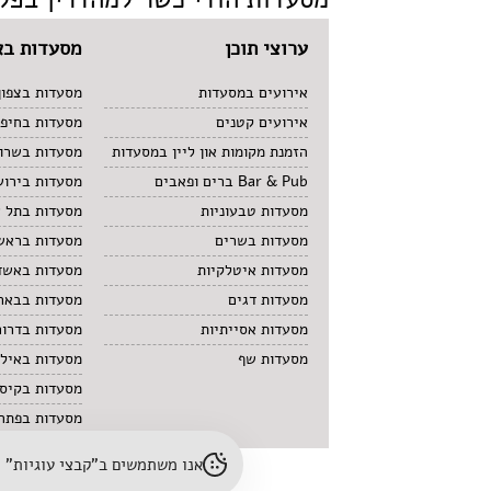
ערוצי תוכן
מסעדות בא
אירועים במסעדות
מסעדות בצפון
אירועים קטנים
מסעדות בחיפ
הזמנת מקומות און ליין במסעדות
מסעדות בשרון
Bar & Pub ברים ופאבים
מסעדות בירוש
מסעדות טבעוניות
מסעדות בתל 
מסעדות בשרים
מסעדות בראשו
מסעדות איטלקיות
מסעדות באשד
מסעדות דגים
מסעדות בבאר
מסעדות אסייתיות
מסעדות בדרום
מסעדות שף
מסעדות באיל
מסעדות בקיס
מסעדות בפתח 
אנו משתמשים ב"קבצי עוגיות" (cookies) לשיפור חוויית הגלישה והתאמת תוכן. לפרטים נוספים – עיינו