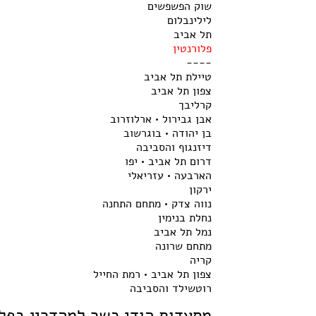
שוק הפשפשים
לילינבלום
תל אביב
פלורנטין
----
טיילת תל אביב
צפון תל אביב
קרליבך
אבן גבירול • ארלוזרוב
בן יהודה • בוגרשוב
דיזנגוף והסביבה
דרום תל אביב • יפו
הארבעה • עזריאלי
ירקון
נווה צדק • מתחם התחנה
נחלת בנימין
נמל תל אביב
מתחם שרונה
קריה
צפון תל אביב • רמת החייל
רוטשילד והסביבה
מסעדות הודי כשר למהדרין בפלו