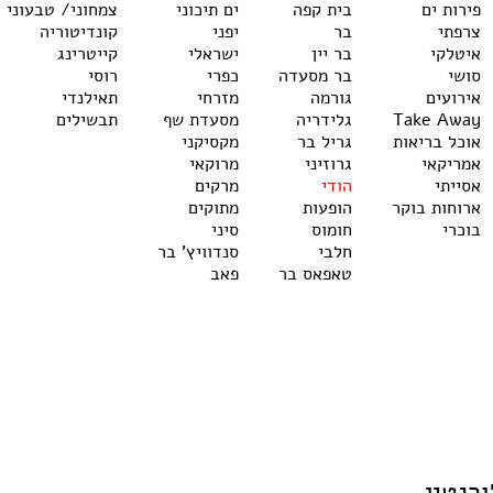
פירות ים
בית קפה
ים תיכוני
צמחוני/ טבעוני
צרפתי
בר
יפני
קונדיטוריה
איטלקי
בר יין
ישראלי
קייטרינג
סושי
בר מסעדה
כפרי
רוסי
אירועים
גורמה
מזרחי
תאילנדי
Take Away
גלידריה
מסעדת שף
תבשילים
אוכל בריאות
גריל בר
מקסיקני
אמריקאי
גרוזיני
מרוקאי
אסייתי
הודי
מרקים
ארוחות בוקר
הופעות
מתוקים
בוכרי
חומוס
סיני
חלבי
סנדוויץ' בר
טאפאס בר
פאב
רנטין