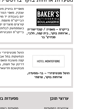
מאפיית בוטיק מש
שנקין. מאפי הגור
יום בעבודת יד מו
הבייקר'ס מוצפת ב
קורצים מוצרים יפ
כשמתחשק לבלות ב
בייקרס – מאפיה / קונדיטוריה
בייקר'ס המבטיחה
, ארוחות בוקר, בית קפה, חלבי,
סנדויץ' בר
הוטל מונטיפיורי
הנחשקות בתל אביב
קפה משובח ומאפי
דרינק של חצות, ב
מבוקשכם ותישארו
הוטל מונטיפיורי – בר-מסעדה,
ארוחות בוקר, צרפתי
ערוצי תוכן
מסעדות בא
אירועים במסעדות
מסעדות בצפון