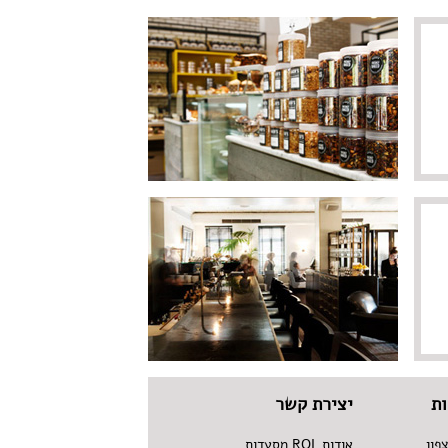
ת
יצירת קשר
פון
אודות ROL מסעדות