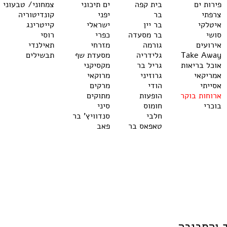
פירות ים
בית קפה
ים תיכוני
צמחוני/ טבעוני
צרפתי
בר
יפני
קונדיטוריה
איטלקי
בר יין
ישראלי
קייטרינג
סושי
בר מסעדה
כפרי
רוסי
אירועים
גורמה
מזרחי
תאילנדי
Take Away
גלידריה
מסעדת שף
תבשילים
אוכל בריאות
גריל בר
מקסיקני
אמריקאי
גרוזיני
מרוקאי
אסייתי
הודי
מרקים
ארוחות בוקר
הופעות
מתוקים
בוכרי
חומוס
סיני
חלבי
סנדוויץ' בר
טאפאס בר
פאב
 והסביבה