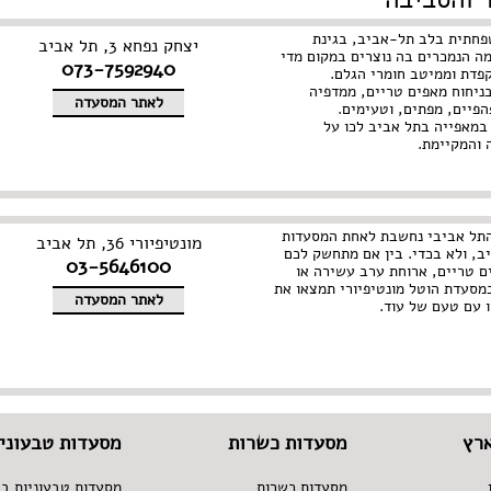
פחתית בלב תל-אביב, בגינת
יצחק נפחא 3, תל אביב
מה הנמכרים בה נוצרים במקום מדי
073-7592940
קפדת וממיטב חומרי הגלם.
ניחוח מאפים טריים, ממדפיה
לאתר המסעדה
הפיים, מפתים, וטעימים.
מאפייה בתל אביב לכו על
 והמקיימת.
 התל אביבי נחשבת לאחת המסעדות
מונטיפיורי 36, תל אביב
, ולא בכדי. בין אם מתחשק לכם
03-5646100
ם טריים, ארוחת ערב עשירה או
מסעדת הוטל מונטיפיורי תמצאו את
לאתר המסעדה
 עם טעם של עוד.
רץ
מסעדות כשרות
מסעדות טבעוניו
מסעדות כשרות
מסעדות טבעוניות בצ