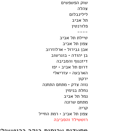
שוק הפשפשים
צהלה
לילינבלום
תל אביב
פלורנטין
----
טיילת תל אביב
צפון תל אביב
אבן גבירול • ארלוזרוב
בן יהודה • בוגרשוב
דיזנגוף והסביבה
דרום תל אביב • יפו
הארבעה • עזריאלי
ירקון
נווה צדק • מתחם התחנה
נחלת בנימין
נמל תל אביב
מתחם שרונה
קריה
צפון תל אביב • רמת החייל
רוטשילד והסביבה
מסעדות ארוחות בוקר ברוטשילד