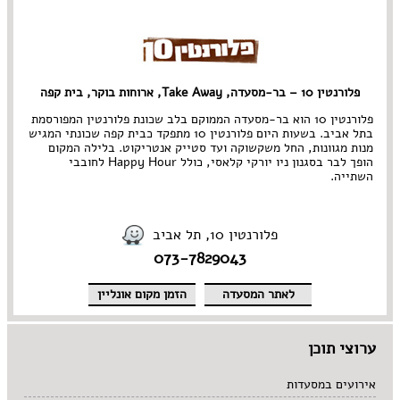
מרקים
מתוקים
סיני
סנדוויץ' בר
פאב
פלורנטין 10 – בר-מסעדה, Take Away, ארוחות בוקר, בית קפה
פלורנטין 10 הוא בר-מסעדה הממוקם בלב שכונת פלורנטין המפורסמת
בתל אביב. בשעות היום פלורנטין 10 מתפקד כבית קפה שכונתי המגיש
מנות מגוונות, החל משקשוקה ועד סטייק אנטריקוט. בלילה המקום
הופך לבר בסגנון ניו יורקי קלאסי, כולל Happy Hour לחובבי
השתייה.
פלורנטין 10, תל אביב
073-7829043
לאתר המסעדה
הזמן מקום אונליין
ערוצי תוכן
אירועים במסעדות