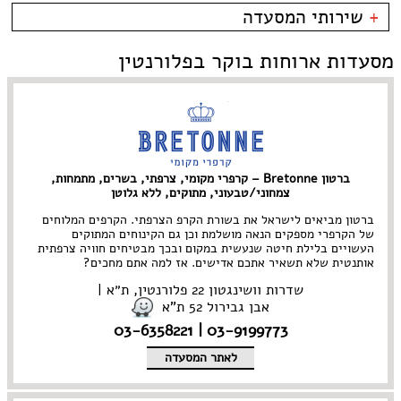
קרליבך
פירות ים
בית קפה
כשרות
+
שירותי המסעדה
צפון ישן
צרפתי
בר
כשר למהדרין
שוק הפשפשים
איטלקי
בר יין
בהשגחת הבד''ץ
אירועים
מסעדות ארוחות בוקר בפלורנטין
צהלה
סושי
בר מסעדה
משלוחים
לילינבלום
אירועים
גורמה
תל אביב
Take Away
גלידריה
אבן גבירול • ארלוזרוב
אוכל בריאות
גריל בר
בן יהודה • בוגרשוב
אמריקאי
גרוזיני
דיזנגוף והסביבה
אסייתי
הודי
דרום תל אביב • יפו
ארוחות בוקר
הופעות
ברטון Bretonne – קרפרי מקומי, צרפתי, בשרים, מתמחות,
הארבעה • עזריאלי
בוכרי
חומוס
צמחוני/טבעוני, מתוקים, ללא גלוטן
ירקון
חלבי
נווה צדק • מתחם התחנה
טאפאס בר
ברטון מביאים לישראל את בשורת הקרפ הצרפתי. הקרפים המלוחים
של הקרפרי מספקים הנאה מושלמת וכן גם הקינוחים המתוקים
נחלת בנימין
יהודי
פיוז'ן
העשויים בלילת חיטה שנעשית במקום ובכך מבטיחים חוויה צרפתית
נמל תל אביב
יווני
פיצרייה
אותנטית שלא תשאיר אתכם אדישים. אז למה אתם מחכים?
מתחם שרונה
ים תיכוני
צמחוני/ טבעוני
קריה
שדרות וושינגטון 22 פלורנטין, ת״א |
יפני
קונדיטוריה
אבן גבירול 52 ת”א
צפון תל אביב • רמת החייל
ישראלי
קייטרינג
רוטשילד והסביבה
כפרי
רוסי
03-9199773 | 03-6358221
מזרחי
תאילנדי
לאתר המסעדה
מסעדת שף
תבשילים
מקסיקני
מרוקאי