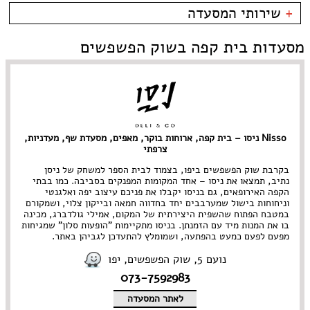
קרליבך
פירות ים
בית קפה
כשרות
+
שירותי המסעדה
צפון ישן
צרפתי
בר
כשר למהדרין
שוק הפשפשים
איטלקי
בר יין
בהשגחת הבד''ץ
אירועים
מסעדות בית קפה בשוק הפשפשים
צהלה
סושי
בר מסעדה
משלוחים
לילינבלום
אירועים
גורמה
תל אביב
Take Away
גלידריה
אבן גבירול • ארלוזרוב
אוכל בריאות
גריל בר
בן יהודה • בוגרשוב
אמריקאי
גרוזיני
דיזנגוף והסביבה
אסייתי
הודי
דרום תל אביב • יפו
ארוחות בוקר
הופעות
Nisso ניסו – בית קפה, ארוחות בוקר, מאפים, מסעדת שף, מעדניות,
הארבעה • עזריאלי
בוכרי
חומוס
צרפתי
ירקון
חלבי
נווה צדק • מתחם התחנה
טאפאס בר
בקרבת שוק הפשפשים ביפו, בצמוד לבית הספר למשחק של ניסן
נתיב, תמצאו את ניסו – אחד המקומות המפנקים בסביבה. כמו בבתי
נחלת בנימין
יהודי
פיוז'ן
הקפה האירופאים, גם בניסו יקבלו את פניכם עיצוב יפה ואלגנטי
נמל תל אביב
יווני
פיצרייה
וניחוחות בישול שמערבבים יחד בחדווה חמאה ובייקון צלוי, ושמקורם
מתחם שרונה
ים תיכוני
צמחוני/ טבעוני
במטבח הפתוח שהשפית היצירתית של המקום, אמילי גולדברג, מכינה
קריה
יפני
קונדיטוריה
בו את המנות מיד עם הזמנתן. בניסו מתקיימות "הופעות סלון" שמגיחות
מפעם לפעם כמעט בהפתעה, ושמומלץ להתעדכן לגביהן באתר.
צפון תל אביב • רמת החייל
ישראלי
קייטרינג
רוטשילד והסביבה
כפרי
רוסי
נועם 5, שוק הפשפשים, יפו
מזרחי
תאילנדי
073-7592983
מסעדת שף
תבשילים
מקסיקני
לאתר המסעדה
מרוקאי