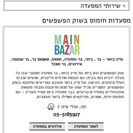
צפון תל אביב
פירות ים
בית קפה
כשרות
+
שירותי המסעדה
קרליבך
צרפתי
בר
כשר למהדרין
צפון ישן
איטלקי
בר יין
בהשגחת הבד''ץ
אירועים
מסעדות חומוס בשוק הפשפשים
צהלה
סושי
בר מסעדה
משלוחים
שוק הפשפשים
אירועים
גורמה
לילינבלום
Take Away
גלידריה
אבן גבירול • ארלוזרוב
אוכל בריאות
גריל בר
בן יהודה • בוגרשוב
אמריקאי
גרוזיני
דיזנגוף והסביבה
אסייתי
הודי
דרום תל אביב • יפו
ארוחות בוקר
הופעות
מיין בזאר – בר , ביתי, בר-מסעדה, חומוס, טאפאס בר, בר שכונתי,
הארבעה • עזריאלי
בוכרי
חומוס
אירועים, בר ואוכל
ירקון
חלבי
נווה צדק • מתחם התחנה
טאפאס בר
שוק הפשפשים הוא ביתו של מיין בזאר, בר מסעדה ססגוני שבו כל
מבלה ירגיש כמו בבית: עם הכנסת אורחים חייכנית, אנשים טובים
נחלת בנימין
יהודי
פיוז'ן
ושלל פינוקים. העיצוב של מיין בזאר משובץ בפריטים שלוקטו בשוק
נמל תל אביב
יווני
פיצרייה
הפשפשים. התפריט מכיל שפע של מנות מרעננות ומבחר משאות
מתחם שרונה
ים תיכוני
צמחוני/ טבעוני
אלכוהוליים במחירים נגישים. בבר מסעדה ביפו תמיד מעניין – עם
קריה
יפני
קונדיטוריה
הופעות חיות, אמנים, מוזיקאים ואפילו בזאר מעצבים.
צפון תל אביב • רמת החייל
ישראלי
קייטרינג
יפו, עולי ציון 7
רוטשילד והסביבה
כפרי
רוסי
03-5183927
מזרחי
תאילנדי
מסעדת שף
תבשילים
מקסיקני
לאתר המסעדה
אירועים במסעדה
מרוקאי