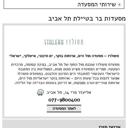
טיילת תל אביב
פירות ים
בית קפה
כשרות
+
שירותי המסעדה
צפון תל אביב
צרפתי
בר
כשר למהדרין
קרליבך
איטלקי
בר יין
בהשגחת הבד''ץ
אירועים
מסעדות בר בטיילת תל אביב
צפון ישן
סושי
בר מסעדה
משלוחים
שוק הפשפשים
אירועים
גורמה
צהלה
Take Away
גלידריה
אבן גבירול • ארלוזרוב
אוכל בריאות
גריל בר
בן יהודה • בוגרשוב
אמריקאי
גרוזיני
דיזנגוף והסביבה
אסייתי
הודי
דרום תל אביב • יפו
ארוחות בוקר
הופעות
סטולרו – מסעדה מול הים, ארוחות בוקר, ים תיכוני, איטלקי, ישראלי
הארבעה • עזריאלי
בוכרי
חומוס
ירקון
חלבי
מסעדת סטולרו שוכנת מול החוף של תל אביב, בפינה קסומה, מרכזית
נווה צדק • מתחם התחנה
טאפאס בר
ושקטה. תפריט המסעדה מציע מגוון מנות, המפליגות בין המטבח
הישראלי העכשווי למטבחי הים התיכון והלבנט. במסעדת סטורלו
נחלת בנימין
יהודי
פיוז'ן
אפשר להנות בכל שעות היום – ארוחות בוקר ישראליות מול הים,
נמל תל אביב
יווני
פיצרייה
ארוחות צהריים וערב מפנקות, או דרינק בשעות הבריזה של הלילה.
מתחם שרונה
ים תיכוני
צמחוני/ טבעוני
קריה
יפני
קונדיטוריה
אליעזר פרי 14, תל אביב
צפון תל אביב • רמת החייל
ישראלי
קייטרינג
077-9800400
רוטשילד והסביבה
כפרי
רוסי
לאתר המסעדה
מזרחי
תאילנדי
מסעדת שף
תבשילים
מקסיקני
מרוקאי
ערוצי תוכן