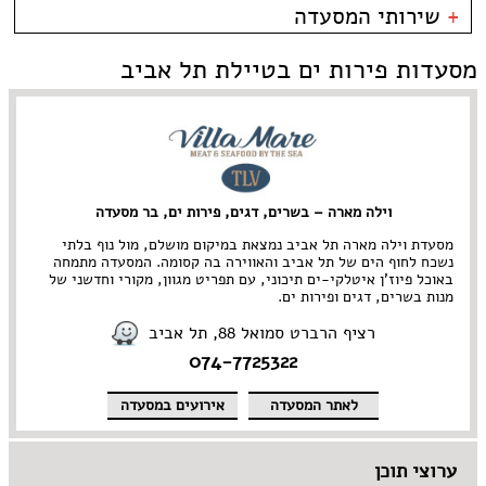
----
פירות ים
בית קפה
כשרות
+
שירותי המסעדה
פלורנטין
צרפתי
בר
כשר למהדרין
טיילת תל אביב
איטלקי
בר יין
בהשגחת הבד''ץ
אירועים
מסעדות פירות ים בטיילת תל אביב
צפון תל אביב
סושי
בר מסעדה
משלוחים
קרליבך
אירועים
גורמה
צפון ישן
Take Away
גלידריה
אבן גבירול • ארלוזרוב
אוכל בריאות
גריל בר
בן יהודה • בוגרשוב
אמריקאי
גרוזיני
דיזנגוף והסביבה
אסייתי
הודי
דרום תל אביב • יפו
ארוחות בוקר
הופעות
וילה מארה – בשרים, דגים, פירות ים, בר מסעדה
הארבעה • עזריאלי
בוכרי
חומוס
ירקון
חלבי
מסעדת וילה מארה תל אביב נמצאת במיקום מושלם, מול נוף בלתי
נווה צדק • מתחם התחנה
טאפאס בר
נשכח לחוף הים של תל אביב והאווירה בה קסומה. המסעדה מתמחה
באוכל פיוז'ן איטלקי-ים תיכוני, עם תפריט מגוון, מקורי וחדשני של
נחלת בנימין
יהודי
פיוז'ן
מנות בשרים, דגים ופירות ים.
נמל תל אביב
יווני
פיצרייה
מתחם שרונה
ים תיכוני
צמחוני/ טבעוני
רציף הרברט סמואל 88, תל אביב
קריה
יפני
קונדיטוריה
074-7725322
צפון תל אביב • רמת החייל
ישראלי
קייטרינג
רוטשילד והסביבה
כפרי
רוסי
לאתר המסעדה
אירועים במסעדה
מזרחי
תאילנדי
מסעדת שף
תבשילים
מקסיקני
ערוצי תוכן
מרוקאי