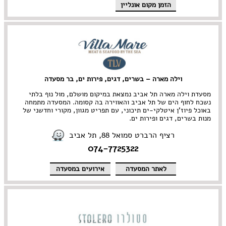
הזמן מקום אונליין
מרקים
מתוקים
סיני
סנדוויץ' בר
פאב
וילה מארה – בשרים, דגים, פירות ים, בר מסעדה
מסעדת וילה מארה תל אביב נמצאת במיקום מושלם, מול נוף בלתי
נשכח לחוף הים של תל אביב והאווירה בה קסומה. המסעדה מתמחה
באוכל פיוז'ן איטלקי-ים תיכוני, עם תפריט מגוון, מקורי וחדשני של
מנות בשרים, דגים ופירות ים.
רציף הרברט סמואל 88, תל אביב
074-7725322
לאתר המסעדה
אירועים במסעדה