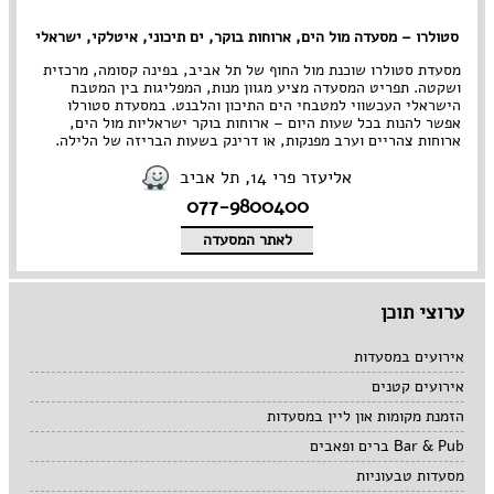
סטולרו – מסעדה מול הים, ארוחות בוקר, ים תיכוני, איטלקי, ישראלי
מסעדת סטולרו שוכנת מול החוף של תל אביב, בפינה קסומה, מרכזית
ושקטה. תפריט המסעדה מציע מגוון מנות, המפליגות בין המטבח
הישראלי העכשווי למטבחי הים התיכון והלבנט. במסעדת סטורלו
אפשר להנות בכל שעות היום – ארוחות בוקר ישראליות מול הים,
ארוחות צהריים וערב מפנקות, או דרינק בשעות הבריזה של הלילה.
אליעזר פרי 14, תל אביב
077-9800400
לאתר המסעדה
ערוצי תוכן
אירועים במסעדות
אירועים קטנים
הזמנת מקומות און ליין במסעדות
Bar & Pub ברים ופאבים
מסעדות טבעוניות