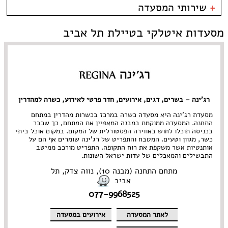
תל אביב
פירות ים
בית קפה
כשרות
+
שירותי המסעדה
פלורנטין
צרפתי
בר
כשר למהדרין
----
איטלקי
בר יין
בהשגחת הבד''ץ
אירועים
מסעדות איטלקי בטיילת תל אביב
טיילת תל אביב
סושי
בר מסעדה
משלוחים
צפון תל אביב
אירועים
גורמה
קרליבך
Take Away
גלידריה
אבן גבירול • ארלוזרוב
אוכל בריאות
גריל בר
בן יהודה • בוגרשוב
אמריקאי
גרוזיני
דיזנגוף והסביבה
אסייתי
הודי
דרום תל אביב • יפו
ארוחות בוקר
הופעות
רג'ינה – בשרים, דגים, אירועים, חדר פרטי לאירוע, כשרה למהדרין
הארבעה • עזריאלי
בוכרי
חומוס
ירקון
חלבי
מסעדת רג’ינה היא מסעדה כשרה במרכז בכשרות מהדרין במתחם
נווה צדק • מתחם התחנה
טאפאס בר
התחנה. המסעדה ממוקמת במבנה המאפיין את המתחם, כך שכבר
בכניסה תוכלו לחוש באווירה הפסטורלית של המקום. במקום אוכל ביתי
נחלת בנימין
יהודי
פיוז'ן
כשר, מגוון וטעים. המטבח והתפריט של רג’ינה שומרים אף הם על
נמל תל אביב
יווני
פיצרייה
אותנטיות אשר משקפת את רוח התקופה. התפריט מורכב ממיטב
מתחם שרונה
ים תיכוני
צמחוני/ טבעוני
התבשילים והמאכלים של עדות ישראל השונות.
קריה
יפני
קונדיטוריה
מתחם התחנה (מבנה 10), נווה צדק, תל
צפון תל אביב • רמת החייל
ישראלי
קייטרינג
אביב
רוטשילד והסביבה
כפרי
רוסי
077-9968525
מזרחי
תאילנדי
מסעדת שף
תבשילים
מקסיקני
לאתר המסעדה
אירועים במסעדה
מרוקאי