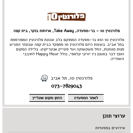
מרקים
מתוקים
סיני
סנדוויץ' בר
פאב
פלורנטין 10 – בר-מסעדה, Take Away, ארוחות בוקר, בית קפה
פלורנטין 10 הוא בר-מסעדה הממוקם בלב שכונת פלורנטין המפורסמת
בתל אביב. בשעות היום פלורנטין 10 מתפקד כבית קפה שכונתי המגיש
מנות מגוונות, החל משקשוקה ועד סטייק אנטריקוט. בלילה המקום
הופך לבר בסגנון ניו יורקי קלאסי, כולל Happy Hour לחובבי
השתייה.
פלורנטין 10, תל אביב
073-7829043
לאתר המסעדה
הזמן מקום אונליין
ערוצי תוכן
אירועים במסעדות