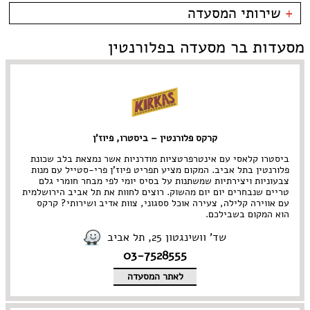
----
פירות ים
בית קפה
כשרות
+
שירותי המסעדה
פלורנטין
צרפתי
בר
כשר למהדרין
טיילת תל אביב
איטלקי
בר יין
בהשגחת הבד''ץ
אירועים
מסעדות בר מסעדה בפלורנטין
צפון תל אביב
סושי
בר מסעדה
משלוחים
קרליבך
אירועים
גורמה
צפון ישן
Take Away
גלידריה
אבן גבירול • ארלוזרוב
אוכל בריאות
גריל בר
בן יהודה • בוגרשוב
אמריקאי
גרוזיני
דיזנגוף והסביבה
אסייתי
הודי
דרום תל אביב • יפו
ארוחות בוקר
הופעות
קרקס פלורנטין – ביסטרו, פיוז'ן
הארבעה • עזריאלי
בוכרי
חומוס
ירקון
חלבי
ביסטרו קלאסי עם אינטרפרטציות מודרניות אשר נמצאת בלב שכונת
נווה צדק • מתחם התחנה
טאפאס בר
פלורנטין בתל אביב. המקום מציע תפריט פיוז'ן פרי-סטייל עם מנות
צבעוניות ויצירתיות שמשתנות על בסיס יומי לפי מבחר חומרי גלם
נחלת בנימין
יהודי
פיוז'ן
טריים שנבחרים יום יום מהשוק. רוצים לחוות את תל אביב הירושלמית
נמל תל אביב
יווני
פיצרייה
עם אווירה קלילה, צעירה אוכל ססגוני, צוות אדיב ושירותי? קרקס
מתחם שרונה
ים תיכוני
צמחוני/ טבעוני
הוא המקום בשבילכם.
קריה
יפני
קונדיטוריה
שד' וושינגטון 25, תל אביב
צפון תל אביב • רמת החייל
ישראלי
קייטרינג
רוטשילד והסביבה
כפרי
רוסי
03-7528555
מזרחי
תאילנדי
לאתר המסעדה
מסעדת שף
תבשילים
מקסיקני
מרוקאי