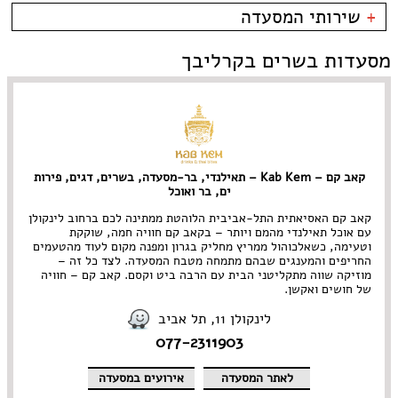
שוק הפשפשים
פירות ים
בית קפה
כשרות
+
שירותי המסעדה
צהלה
צרפתי
בר
כשר למהדרין
לילינבלום
איטלקי
בר יין
בהשגחת הבד''ץ
אירועים
מסעדות בשרים בקרליבך
תל אביב
סושי
בר מסעדה
משלוחים
פלורנטין
אירועים
גורמה
----
Take Away
גלידריה
אבן גבירול • ארלוזרוב
אוכל בריאות
גריל בר
בן יהודה • בוגרשוב
אמריקאי
גרוזיני
דיזנגוף והסביבה
אסייתי
הודי
דרום תל אביב • יפו
ארוחות בוקר
הופעות
קאב קם – Kab Kem – תאילנדי, בר-מסעדה, בשרים, דגים, פירות
הארבעה • עזריאלי
בוכרי
חומוס
ים, בר ואוכל
ירקון
חלבי
נווה צדק • מתחם התחנה
טאפאס בר
קאב קם האסיאתית התל-אביבית הלוהטת ממתינה לכם ברחוב לינקולן
עם אוכל תאילנדי מהמם ויותר – בקאב קם חוויה חמה, שוקקת
נחלת בנימין
יהודי
פיוז'ן
וטעימה, כשאלכוהול ממריץ מחליק בגרון ומפנה מקום לעוד מהטעמים
נמל תל אביב
יווני
פיצרייה
החריפים והמענגים שבהם מתמחה מטבח המסעדה. לצד כל זה –
מתחם שרונה
ים תיכוני
צמחוני/ טבעוני
מוזיקה שווה מתקליטני הבית עם הרבה ביט וקסם. קאב קם – חוויה
קריה
יפני
קונדיטוריה
של חושים ואקשן.
צפון תל אביב • רמת החייל
ישראלי
קייטרינג
לינקולן 11, תל אביב
רוטשילד והסביבה
כפרי
רוסי
077-2311903
מזרחי
תאילנדי
מסעדת שף
תבשילים
מקסיקני
לאתר המסעדה
אירועים במסעדה
מרוקאי