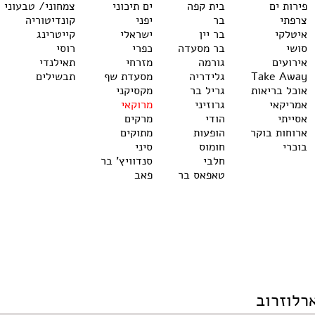
פירות ים
בית קפה
ים תיכוני
צמחוני/ טבעוני
צרפתי
בר
יפני
קונדיטוריה
איטלקי
בר יין
ישראלי
קייטרינג
סושי
בר מסעדה
כפרי
רוסי
אירועים
גורמה
מזרחי
תאילנדי
Take Away
גלידריה
מסעדת שף
תבשילים
אוכל בריאות
גריל בר
מקסיקני
אמריקאי
גרוזיני
מרוקאי
אסייתי
הודי
מרקים
ארוחות בוקר
הופעות
מתוקים
בוכרי
חומוס
סיני
חלבי
סנדוויץ' בר
טאפאס בר
פאב
רלוזרוב