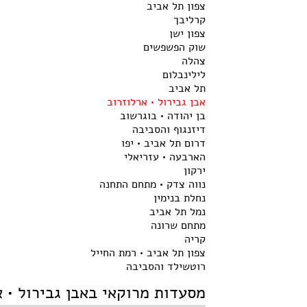
צפון תל אביב
קרליבך
צפון ישן
שוק הפשפשים
צהלה
לילינבלום
תל אביב
אבן גבירול • ארלוזרוב
בן יהודה • בוגרשוב
דיזנגוף והסביבה
דרום תל אביב • יפו
הארבעה • עזריאלי
ירקון
נווה צדק • מתחם התחנה
נחלת בנימין
נמל תל אביב
מתחם שרונה
קריה
צפון תל אביב • רמת החייל
רוטשילד והסביבה
מסעדות מרוקאי באבן גבירול • א