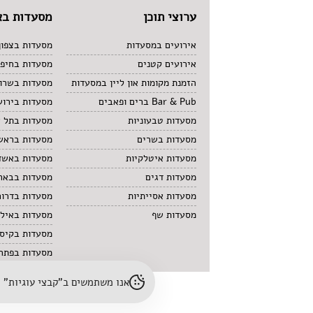
ערוצי תוכן
מסעדות בא
אירועים במסעדות
מסעדות בצפון
אירועים קטנים
מסעדות בחיפ
הזמנת מקומות און ליין במסעדות
מסעדות בשרון
Bar & Pub ברים ופאבים
מסעדות בירוש
מסעדות טבעוניות
מסעדות בתל 
מסעדות בשרים
מסעדות בראשו
מסעדות איטלקיות
מסעדות באשד
מסעדות דגים
מסעדות בבאר
מסעדות אסייתיות
מסעדות בדרום
מסעדות שף
מסעדות באיל
מסעדות בקיס
מסעדות בפתח 
אנו משתמשים ב"קבצי עוגיות" (cookies) לשיפור חוויית הגלישה והתאמת תוכן. לפרטים נוספים – עיינו