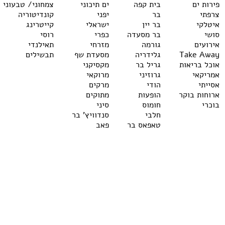
פירות ים
בית קפה
ים תיכוני
צמחוני/ טבעוני
צרפתי
בר
יפני
קונדיטוריה
איטלקי
בר יין
ישראלי
קייטרינג
סושי
בר מסעדה
כפרי
רוסי
אירועים
גורמה
מזרחי
תאילנדי
Take Away
גלידריה
מסעדת שף
תבשילים
אוכל בריאות
גריל בר
מקסיקני
אמריקאי
גרוזיני
מרוקאי
אסייתי
הודי
מרקים
ארוחות בוקר
הופעות
מתוקים
בוכרי
חומוס
סיני
חלבי
סנדוויץ' בר
טאפאס בר
פאב