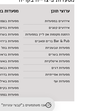
ערוצי תוכן
מסעדות בא
אירועים במסעדות
מסעדות בצפון
אירועים קטנים
מסעדות בחיפ
הזמנת מקומות און ליין במסעדות
מסעדות בשרון
Bar & Pub ברים ופאבים
מסעדות בירוש
מסעדות טבעוניות
מסעדות בתל 
מסעדות בשרים
מסעדות בראשו
מסעדות איטלקיות
מסעדות באשד
מסעדות דגים
מסעדות בבאר
מסעדות אסייתיות
מסעדות בדרום
מסעדות שף
מסעדות באיל
מסעדות בקיס
מסעדות בפתח 
אנו משתמשים ב"קבצי עוגיות" (cookies) לשיפור חוויית הגלישה והתאמת תוכן. לפרטים נוספים – עיינו