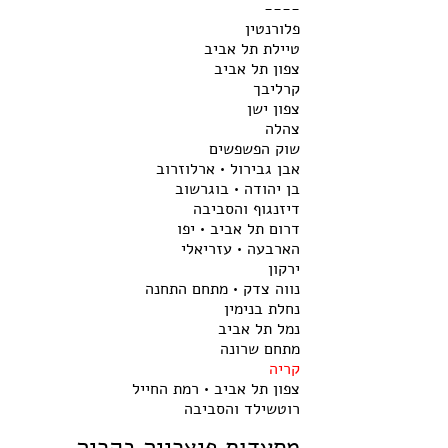
----
פלורנטין
טיילת תל אביב
צפון תל אביב
קרליבך
צפון ישן
צהלה
שוק הפשפשים
אבן גבירול • ארלוזרוב
בן יהודה • בוגרשוב
דיזנגוף והסביבה
דרום תל אביב • יפו
הארבעה • עזריאלי
ירקון
נווה צדק • מתחם התחנה
נחלת בנימין
נמל תל אביב
מתחם שרונה
קריה
צפון תל אביב • רמת החייל
רוטשילד והסביבה
מסעדות פיצרייה בקריה