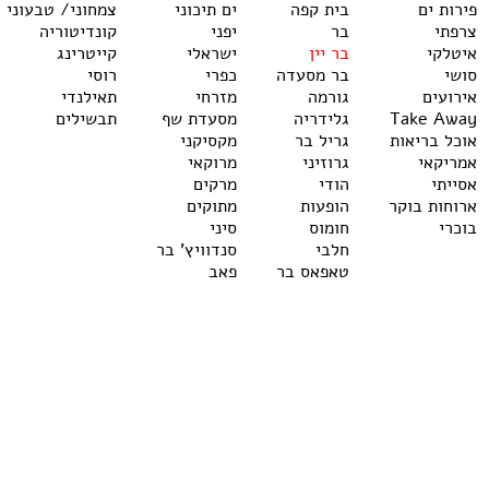
פירות ים
בית קפה
ים תיכוני
צמחוני/ טבעוני
צרפתי
בר
יפני
קונדיטוריה
איטלקי
בר יין
ישראלי
קייטרינג
סושי
בר מסעדה
כפרי
רוסי
אירועים
גורמה
מזרחי
תאילנדי
Take Away
גלידריה
מסעדת שף
תבשילים
אוכל בריאות
גריל בר
מקסיקני
אמריקאי
גרוזיני
מרוקאי
אסייתי
הודי
מרקים
ארוחות בוקר
הופעות
מתוקים
בוכרי
חומוס
סיני
חלבי
סנדוויץ' בר
טאפאס בר
פאב