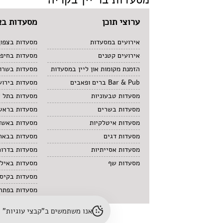
ערוצי תוכן
מסעדות בא
אירועים במסעדות
מסעדות בצפון
אירועים קטנים
מסעדות בחיפ
הזמנת מקומות און ליין במסעדות
מסעדות בשרון
Bar & Pub ברים ופאבים
מסעדות בירוש
מסעדות טבעוניות
מסעדות בתל 
מסעדות בשרים
מסעדות בראשו
מסעדות איטלקיות
מסעדות באשד
מסעדות דגים
מסעדות בבאר
מסעדות אסייתיות
מסעדות בדרום
מסעדות שף
מסעדות באיל
מסעדות בקיס
מסעדות בפתח 
אנו משתמשים ב"קבצי עוגיות" (cookies) לשיפור חוויית הגלישה והתאמת תוכן. לפרטים נוספים – עיינו