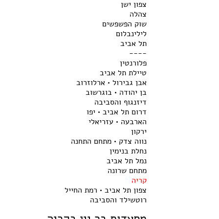
צפון ישן
צהלה
שוק הפשפשים
לילינבלום
תל אביב
----
פלורנטין
טיילת תל אביב
אבן גבירול • ארלוזרוב
בן יהודה • בוגרשוב
דיזנגוף והסביבה
דרום תל אביב • יפו
הארבעה • עזריאלי
ירקון
נווה צדק • מתחם התחנה
נחלת בנימין
נמל תל אביב
מתחם שרונה
קריה
צפון תל אביב • רמת החייל
רוטשילד והסביבה
מסעדות בר יין בקריה