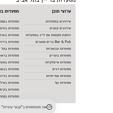
ערוצי תוכן
מסעדות בא
אירועים במסעדות
מסעדות בצפון
אירועים קטנים
מסעדות בחיפ
הזמנת מקומות און ליין במסעדות
מסעדות בשרון
Bar & Pub ברים ופאבים
מסעדות בירוש
מסעדות טבעוניות
מסעדות בתל 
מסעדות בשרים
מסעדות בראשו
מסעדות איטלקיות
מסעדות באשד
מסעדות דגים
מסעדות בבאר
מסעדות אסייתיות
מסעדות בדרום
מסעדות שף
מסעדות באיל
מסעדות בקיס
מסעדות בפתח 
אנו משתמשים ב"קבצי עוגיות" (cookies) לשיפור חוויית הגלישה והתאמת תוכן. לפרטים נוספים – עיינו