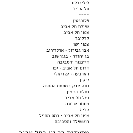
לילינבלום
תל אביב
----
פלורנטין
טיילת תל אביב
צפון תל אביב
קרליבך
צפון ישן
אבן גבירול • ארלוזרוב
בן יהודה • בוגרשוב
דיזנגוף והסביבה
דרום תל אביב • יפו
הארבעה • עזריאלי
ירקון
נווה צדק • מתחם התחנה
נחלת בנימין
נמל תל אביב
מתחם שרונה
קריה
צפון תל אביב • רמת החייל
רוטשילד והסביבה
מסעדות בר יין בתל אביב