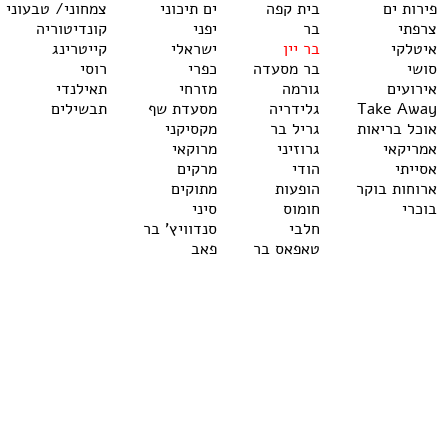
פירות ים
בית קפה
ים תיכוני
צמחוני/ טבעוני
צרפתי
בר
יפני
קונדיטוריה
איטלקי
בר יין
ישראלי
קייטרינג
סושי
בר מסעדה
כפרי
רוסי
אירועים
גורמה
מזרחי
תאילנדי
Take Away
גלידריה
מסעדת שף
תבשילים
אוכל בריאות
גריל בר
מקסיקני
אמריקאי
גרוזיני
מרוקאי
אסייתי
הודי
מרקים
ארוחות בוקר
הופעות
מתוקים
בוכרי
חומוס
סיני
חלבי
סנדוויץ' בר
טאפאס בר
פאב