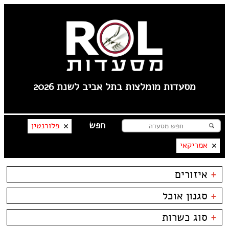
מסעדות מומלצות בתל אביב לשנת 2026
פלורנטין
אמריקאי
+
איזורים
קרליבך
+
סגנון אוכל
צפון ישן
שוק הפשפשים
בשרים
ביסטרו
+
סוג כשרות
צהלה
דגים
ביתי