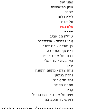
צפון ישן
שוק הפשפשים
צהלה
לילינבלום
תל אביב
פלורנטין
----
טיילת תל אביב
אבן גבירול • ארלוזרוב
בן יהודה • בוגרשוב
דיזנגוף והסביבה
דרום תל אביב • יפו
הארבעה • עזריאלי
ירקון
נווה צדק • מתחם התחנה
נחלת בנימין
נמל תל אביב
מתחם שרונה
קריה
צפון תל אביב • רמת החייל
רוטשילד והסביבה
מסעדות צמחוני/ טבעוני בפלורנ