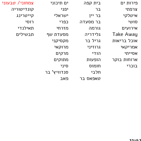
פירות ים
בית קפה
ים תיכוני
צמחוני/ טבעוני
צרפתי
בר
יפני
קונדיטוריה
איטלקי
בר יין
ישראלי
קייטרינג
סושי
בר מסעדה
כפרי
רוסי
אירועים
גורמה
מזרחי
תאילנדי
Take Away
גלידריה
מסעדת שף
תבשילים
אוכל בריאות
גריל בר
מקסיקני
אמריקאי
גרוזיני
מרוקאי
אסייתי
הודי
מרקים
ארוחות בוקר
הופעות
מתוקים
בוכרי
חומוס
סיני
חלבי
סנדוויץ' בר
טאפאס בר
פאב
טין