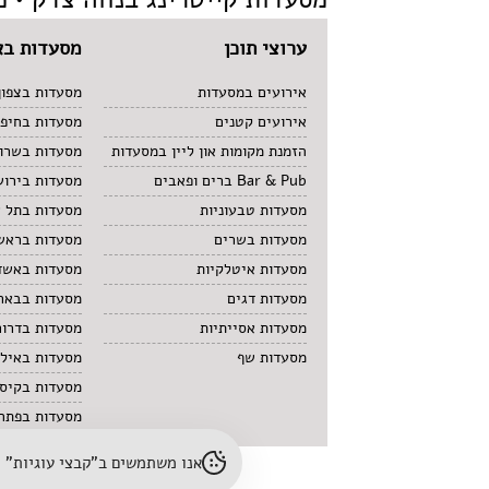
ערוצי תוכן
מסעדות בא
אירועים במסעדות
מסעדות בצפון
אירועים קטנים
מסעדות בחיפ
הזמנת מקומות און ליין במסעדות
מסעדות בשרון
Bar & Pub ברים ופאבים
מסעדות בירוש
מסעדות טבעוניות
מסעדות בתל 
מסעדות בשרים
מסעדות בראשו
מסעדות איטלקיות
מסעדות באשד
מסעדות דגים
מסעדות בבאר
מסעדות אסייתיות
מסעדות בדרום
מסעדות שף
מסעדות באיל
מסעדות בקיס
מסעדות בפתח 
אנו משתמשים ב"קבצי עוגיות" (cookies) לשיפור חוויית הגלישה והתאמת תוכן. לפרטים נוספים – עיינו