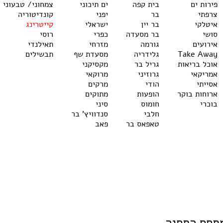
פירות ים
בית קפה
ים תיכוני
צמחוני/ טבעוני
צרפתי
בר
יפני
קונדיטוריה
איטלקי
בר יין
ישראלי
קייטרינג
סושי
בר מסעדה
כפרי
רוסי
אירועים
גורמה
מזרחי
תאילנדי
Take Away
גלידריה
מסעדת שף
תבשילים
אוכל בריאות
גריל בר
מקסיקני
אמריקאי
גרוזיני
מרוקאי
אסייתי
הודי
מרקים
ארוחות בוקר
הופעות
מתוקים
בוכרי
חומוס
סיני
חלבי
סנדוויץ' בר
טאפאס בר
פאב
מתחם התחנה