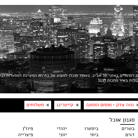
ות לסועדים באזור תל אביב. בעמוד תוכלו למצוא את בחירת המערכת למסעדות ובת
נווה צדק • מתחם התחנה
קייטרינג
משלוחים
סגנון אוכל
בשרים
ביסטרו
יהודי
פיוז'ן
דגים
ביתי
יווני
פיצרייה