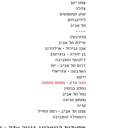
צפון ישן
צהלה
שוק הפשפשים
לילינבלום
תל אביב
----
פלורנטין
טיילת תל אביב
אבן גבירול • ארלוזרוב
בן יהודה • בוגרשוב
דיזנגוף והסביבה
דרום תל אביב • יפו
הארבעה • עזריאלי
ירקון
נווה צדק • מתחם התחנה
נחלת בנימין
נמל תל אביב
מתחם שרונה
קריה
צפון תל אביב • רמת החייל
רוטשילד והסביבה
מסעדות קייטרינג בנווה צדק • 