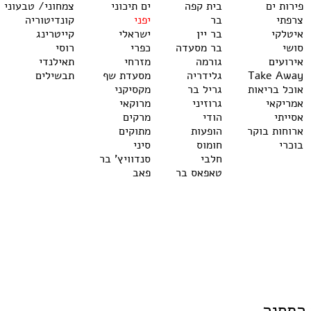
פירות ים
בית קפה
ים תיכוני
צמחוני/ טבעוני
צרפתי
בר
יפני
קונדיטוריה
איטלקי
בר יין
ישראלי
קייטרינג
סושי
בר מסעדה
כפרי
רוסי
אירועים
גורמה
מזרחי
תאילנדי
Take Away
גלידריה
מסעדת שף
תבשילים
אוכל בריאות
גריל בר
מקסיקני
אמריקאי
גרוזיני
מרוקאי
אסייתי
הודי
מרקים
ארוחות בוקר
הופעות
מתוקים
בוכרי
חומוס
סיני
חלבי
סנדוויץ' בר
טאפאס בר
פאב
 התחנה