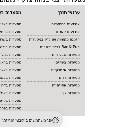
ערוצי תוכן
מסעדות בא
אירועים במסעדות
מסעדות בצפון
אירועים קטנים
מסעדות בחיפ
הזמנת מקומות און ליין במסעדות
מסעדות בשרון
Bar & Pub ברים ופאבים
מסעדות בירוש
מסעדות טבעוניות
מסעדות בתל 
מסעדות בשרים
מסעדות בראשו
מסעדות איטלקיות
מסעדות באשד
מסעדות דגים
מסעדות בבאר
מסעדות אסייתיות
מסעדות בדרום
מסעדות שף
מסעדות באיל
מסעדות בקיס
מסעדות בפתח 
אנו משתמשים ב"קבצי עוגיות" (cookies) לשיפור חוויית הגלישה והתאמת תוכן. לפרטים נוספים – עיינו