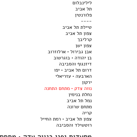
לילינבלום
תל אביב
פלורנטין
----
טיילת תל אביב
צפון תל אביב
קרליבך
צפון ישן
אבן גבירול • ארלוזרוב
בן יהודה • בוגרשוב
דיזנגוף והסביבה
דרום תל אביב • יפו
הארבעה • עזריאלי
ירקון
נווה צדק • מתחם התחנה
נחלת בנימין
נמל תל אביב
מתחם שרונה
קריה
צפון תל אביב • רמת החייל
רוטשילד והסביבה
מסעדות יפני בנווה צדק • מתחם