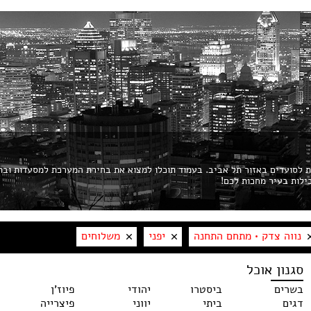
ות לסועדים באזור תל אביב. בעמוד תוכלו למצוא את בחירת המערכת למסעדות ובת
נווה צדק • מתחם התחנה
יפני
משלוחים
סגנון אוכל
בשרים
ביסטרו
יהודי
פיוז'ן
דגים
ביתי
יווני
פיצרייה