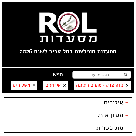
מסעדות מומלצות בתל אביב לשנת 2026
נווה צדק • מתחם התחנה
אירועים
משלוחים
+
איזורים
טיילת תל אביב
+
סגנון אוכל
צפון תל אביב
קרליבך
בשרים
ביסטרו
+
סוג כשרות
צפון ישן
דגים
ביתי