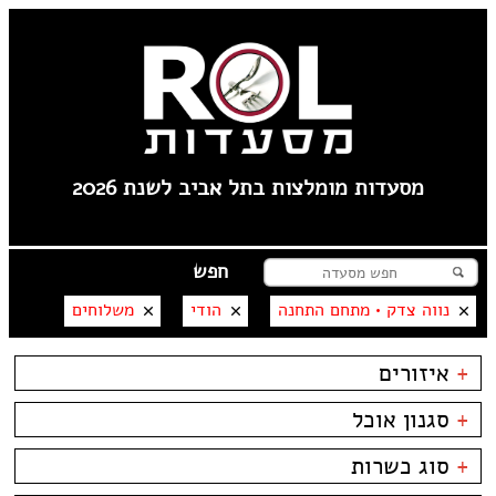
מסעדות מומלצות בתל אביב לשנת 2026
נווה צדק • מתחם התחנה
הודי
משלוחים
+
איזורים
קרליבך
+
סגנון אוכל
צפון ישן
שוק הפשפשים
בשרים
ביסטרו
+
סוג כשרות
צהלה
דגים
ביתי